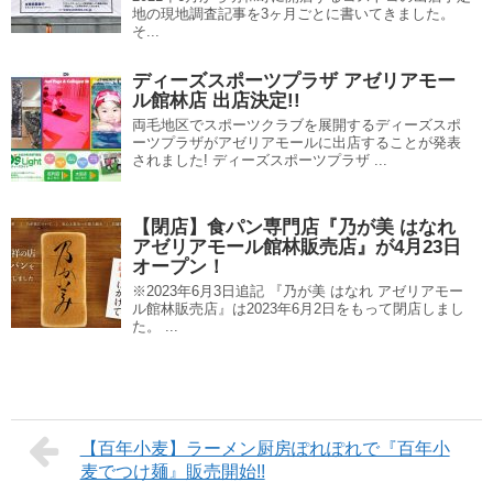
地の現地調査記事を3ヶ月ごとに書いてきました。
そ...
ディーズスポーツプラザ アゼリアモー
ル館林店 出店決定!!
両毛地区でスポーツクラブを展開するディーズスポ
ーツプラザがアゼリアモールに出店することが発表
されました! ディーズスポーツプラザ ...
【閉店】食パン専門店『乃が美 はなれ
アゼリアモール館林販売店』が4月23日
オープン！
※2023年6月3日追記 『乃が美 はなれ アゼリアモー
ル館林販売店』は2023年6月2日をもって閉店しまし
た。 ...
【百年小麦】ラーメン厨房ぽれぽれで『百年小
麦でつけ麺』販売開始!!