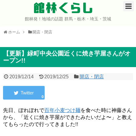
館林くらし
館林発！地域の話題 群馬・栃木・埼玉・茨城
ホーム
ホーム
開店・閉店
開店・閉店
イベント
【更新】緑町中央公園近くに焼き芋屋さんがオ
ープン!!
グルメ
2019/12/14
2019/12/25
開店・閉店
ショップ
0
まとめ
先日、ぽれぽれで
百年小麦つけ麺
を食べた時に神藤さん
コミュニティ
から、「近くに焼き芋屋ができたみたいだよ〜」と教え
てもらったので行ってきました!!
宇宙よりも遠い場所