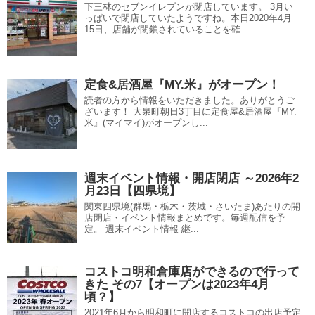
下三林のセブンイレブンが閉店しています。 3月い
っぱいで閉店していたようですね。本日2020年4月
15日、店舗が閉鎖されていることを確...
定食&居酒屋『MY.米』がオープン！
読者の方から情報をいただきました。ありがとうご
ざいます！ 大泉町朝日3丁目に定食屋&居酒屋『MY.
米』(マイマイ)がオープンし...
週末イベント情報・開店閉店 ～2026年2
月23日【四県境】
関東四県境(群馬・栃木・茨城・さいたま)あたりの開
店閉店・イベント情報まとめです。毎週配信を予
定。 週末イベント情報 継...
コストコ明和倉庫店ができるので行って
きた その7【オープンは2023年4月
頃？】
2021年6月から明和町に開店するコストコの出店予定