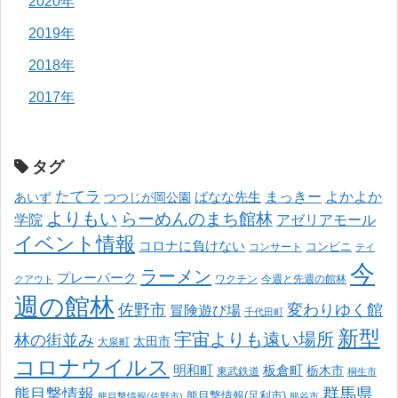
2020年
2019年
2018年
2017年
タグ
たてラ
まっきー
ばなな先生
よかよか
あいず
つつじが岡公園
よりもい
らーめんのまち館林
学院
アゼリアモール
イベント情報
コロナに負けない
コンサート
コンビニ
テイ
今
ラーメン
プレーパーク
ワクチン
今週と先週の館林
クアウト
週の館林
佐野市
変わりゆく館
冒険遊び場
千代田町
新型
宇宙よりも遠い場所
林の街並み
太田市
大泉町
コロナウイルス
明和町
板倉町
栃木市
東武鉄道
桐生市
熊目撃情報
群馬県
熊目撃情報(足利市)
熊目撃情報(佐野市)
熊谷市