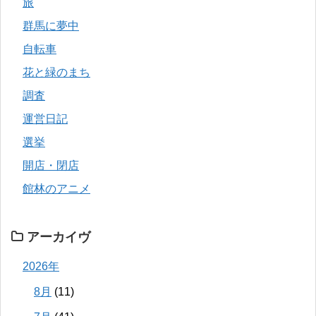
旅
群馬に夢中
自転車
花と緑のまち
調査
運営日記
選挙
開店・閉店
館林のアニメ
アーカイヴ
2026年
8月
(11)