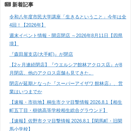
新着記事
令和八年度市民大学講座「生きるということ」今年は全
4回！【2026年】
週末イベント情報・開店閉店 ～2026年8月11日【四県
境】
『森田屋支店(大手町)』が閉店
【2ヶ月連続閉店】『ウエルシア館林アクロス店』が8
月閉店。他のアクロス店舗も見てきた。
閉店が延期となった『スーパーアイザワ 館林店』、営
業はいつまでか
【速報・市街地】桐生市クマ目撃情報 2026.8.1【相生
町五丁目・樹徳高等学校相生総合グラウンド】
【速報】佐野市クマ目撃情報 2026.8.1【閑馬町・旧閑
馬小学校】