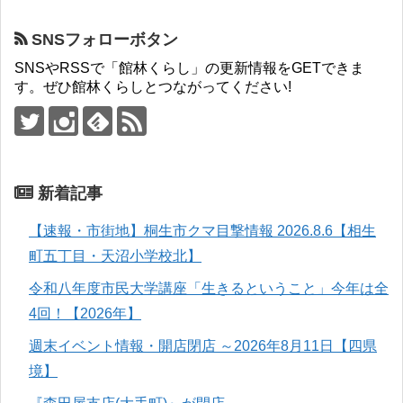
SNSフォローボタン
SNSやRSSで「館林くらし」の更新情報をGETできま
す。ぜひ館林くらしとつながってください!
新着記事
【速報・市街地】桐生市クマ目撃情報 2026.8.6【相生
町五丁目・天沼小学校北】
令和八年度市民大学講座「生きるということ」今年は全
4回！【2026年】
週末イベント情報・開店閉店 ～2026年8月11日【四県
境】