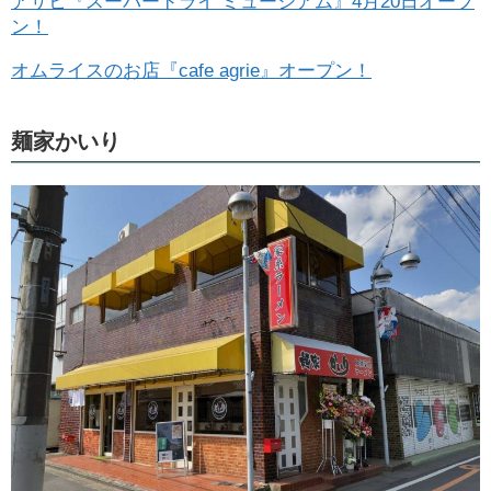
アサヒ『スーパードライ ミュージアム』4月20日オープ
ン！
オムライスのお店『cafe agrie』オープン！
麺家かいり