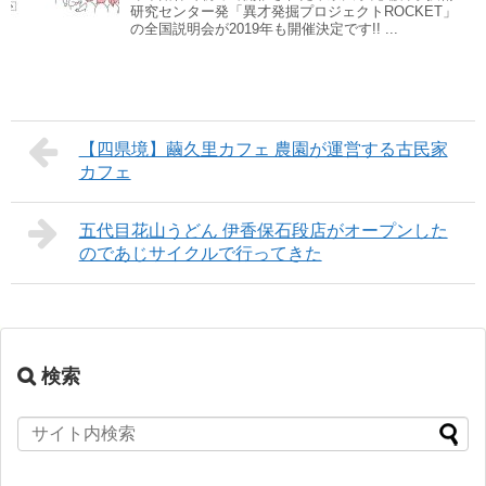
研究センター発「異才発掘プロジェクトROCKET」
の全国説明会が2019年も開催決定です!! ...
【四県境】繭久里カフェ 農園が運営する古民家
カフェ
五代目花山うどん 伊香保石段店がオープンした
のであじサイクルで行ってきた
検索