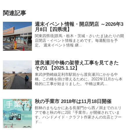
関連記事
週末イベント情報・開店閉店 ～2026年3
月8日【四県境】
関東四県境(群馬・栃木・茨城・さいたま)あたりの開
店閉店・イベント情報まとめです。毎週配信を予
定。 週末イベント情報 継...
渡良瀬川中橋の架替え工事を見てきた
その1 【2025.1.12】
東武伊勢崎線足利市駅前から渡良瀬川にかかる中
橋。この橋を掛け替えるために、2022年11月から本
格的に工事が始まりました。 中橋は東武...
秋の手業市 2018年は11月18日開催
館林のまちなかにある長屋門から西ノ洞までのエリ
アで春と秋の年に2回『手業市』が開催されていま
す。ハンドメイド・クラフト作家さんの出店とフー
ド...