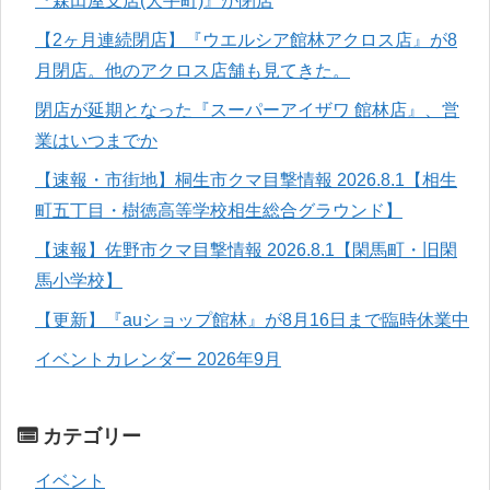
『森田屋支店(大手町)』が閉店
【2ヶ月連続閉店】『ウエルシア館林アクロス店』が8
月閉店。他のアクロス店舗も見てきた。
閉店が延期となった『スーパーアイザワ 館林店』、営
業はいつまでか
【速報・市街地】桐生市クマ目撃情報 2026.8.1【相生
町五丁目・樹徳高等学校相生総合グラウンド】
【速報】佐野市クマ目撃情報 2026.8.1【閑馬町・旧閑
馬小学校】
【更新】『auショップ館林』が8月16日まで臨時休業中
イベントカレンダー 2026年9月
カテゴリー
イベント