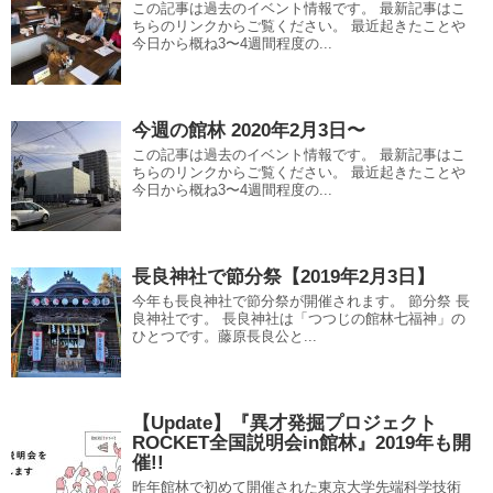
この記事は過去のイベント情報です。 最新記事はこ
ちらのリンクからご覧ください。 最近起きたことや
今日から概ね3〜4週間程度の...
今週の館林 2020年2月3日〜
この記事は過去のイベント情報です。 最新記事はこ
ちらのリンクからご覧ください。 最近起きたことや
今日から概ね3〜4週間程度の...
長良神社で節分祭【2019年2月3日】
今年も長良神社で節分祭が開催されます。 節分祭 長
良神社です。 長良神社は「つつじの館林七福神」の
ひとつです。藤原長良公と...
【Update】『異才発掘プロジェクト
ROCKET全国説明会in館林』2019年も開
催!!
昨年館林で初めて開催された東京大学先端科学技術