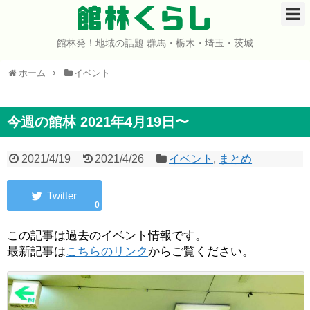
館林くらし
館林発！地域の話題 群馬・栃木・埼玉・茨城
ホーム
ホーム
イベント
開店・閉店
イベント
今週の館林 2021年4月19日〜
グルメ
2021/4/19
2021/4/26
イベント
,
まとめ
ショップ
0
まとめ
この記事は過去のイベント情報です。
最新記事は
こちらのリンク
からご覧ください。
コミュニティ
宇宙よりも遠い場所