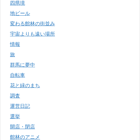
四県境
地ビール
変わる館林の街並み
宇宙よりも遠い場所
情報
旅
群馬に夢中
自転車
花と緑のまち
調査
運営日記
選挙
開店・閉店
館林のアニメ