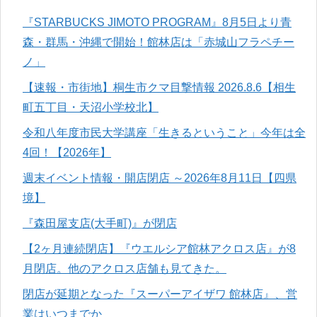
『STARBUCKS JIMOTO PROGRAM』8月5日より青
森・群馬・沖縄で開始！館林店は「赤城山フラペチー
ノ」
【速報・市街地】桐生市クマ目撃情報 2026.8.6【相生
町五丁目・天沼小学校北】
令和八年度市民大学講座「生きるということ」今年は全
4回！【2026年】
週末イベント情報・開店閉店 ～2026年8月11日【四県
境】
『森田屋支店(大手町)』が閉店
【2ヶ月連続閉店】『ウエルシア館林アクロス店』が8
月閉店。他のアクロス店舗も見てきた。
閉店が延期となった『スーパーアイザワ 館林店』、営
業はいつまでか