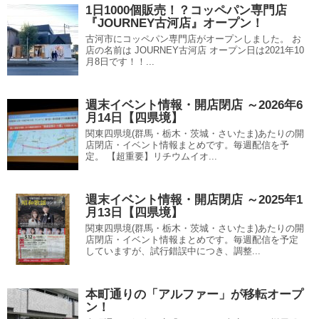
1日1000個販売！？コッペパン専門店
『JOURNEY古河店』オープン！
古河市にコッペパン専門店がオープンしました。 お
店の名前は JOURNEY古河店 オープン日は2021年10
月8日です！！...
週末イベント情報・開店閉店 ～2026年6
月14日【四県境】
関東四県境(群馬・栃木・茨城・さいたま)あたりの開
店閉店・イベント情報まとめです。毎週配信を予
定。 【超重要】リチウムイオ...
週末イベント情報・開店閉店 ～2025年1
月13日【四県境】
関東四県境(群馬・栃木・茨城・さいたま)あたりの開
店閉店・イベント情報まとめです。毎週配信を予定
していますが、試行錯誤中につき、調整...
本町通りの「アルファー」が移転オープ
ン！