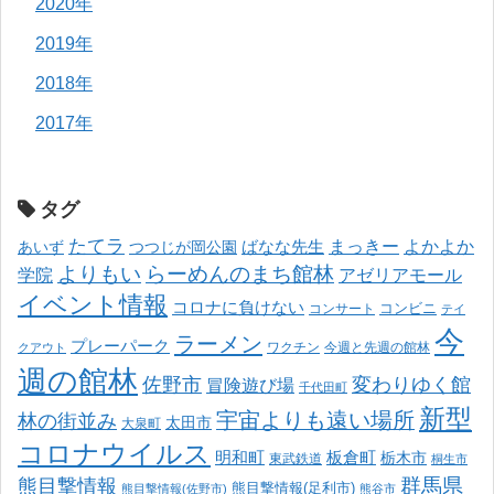
2020年
2019年
2018年
2017年
タグ
たてラ
まっきー
ばなな先生
よかよか
あいず
つつじが岡公園
よりもい
らーめんのまち館林
学院
アゼリアモール
イベント情報
コロナに負けない
コンサート
コンビニ
テイ
今
ラーメン
プレーパーク
ワクチン
今週と先週の館林
クアウト
週の館林
佐野市
変わりゆく館
冒険遊び場
千代田町
新型
宇宙よりも遠い場所
林の街並み
太田市
大泉町
コロナウイルス
明和町
板倉町
栃木市
東武鉄道
桐生市
熊目撃情報
群馬県
熊目撃情報(足利市)
熊目撃情報(佐野市)
熊谷市