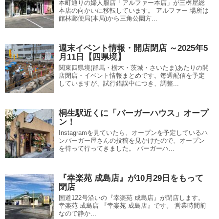
本町通りの婦人服店「アルファー本店」が三桝屋総
本店の向かいに移転しています。 アルファー 場所は
館林郵便局(本局)から三角公園方...
週末イベント情報・開店閉店 ～2025年5
月11日【四県境】
関東四県境(群馬・栃木・茨城・さいたま)あたりの開
店閉店・イベント情報まとめです。毎週配信を予定
していますが、試行錯誤中につき、調整...
桐生駅近くに「バーガーハウス」オープ
ン！
Instagramを見ていたら、オープンを予定しているハ
ンバーガー屋さんの投稿を見かけたので、オープン
を待って行ってきました。 バーガーハ...
『幸楽苑 成島店』が10月29日をもって
閉店
国道122号沿いの『幸楽苑 成島店』が閉店します。
幸楽苑 成島店 『幸楽苑 成島店』です。 営業時間前
なので静か...