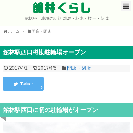
館林くらし
館林発！地域の話題 群馬・栃木・埼玉・茨城
ホーム
ホーム
開店・閉店
開店・閉店
イベント
館林駅西口樽勘駐輪場オープン
グルメ
2017/4/1
2017/4/5
開店・閉店
ショップ
0
まとめ
館林駅西口に初の駐輪場がオープン
コミュニティ
宇宙よりも遠い場所