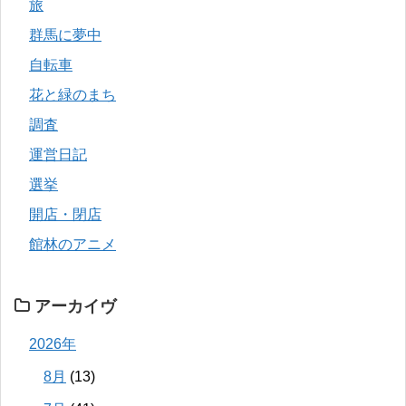
旅
群馬に夢中
自転車
花と緑のまち
調査
運営日記
選挙
開店・閉店
館林のアニメ
アーカイヴ
2026年
8月
(13)