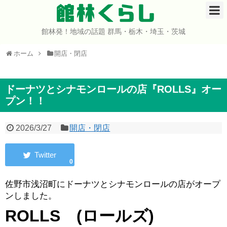
館林くらし
館林発！地域の話題 群馬・栃木・埼玉・茨城
ホーム
ホーム
開店・閉店
開店・閉店
イベント
ドーナツとシナモンロールの店『ROLLS』オー
プン！！
グルメ
2026/3/27
開店・閉店
ショップ
0
まとめ
佐野市浅沼町にドーナツとシナモンロールの店がオープ
コミュニティ
ンしました。
ROLLS (ロールズ)
宇宙よりも遠い場所