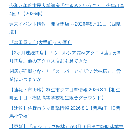
令和八年度市民大学講座「生きるということ」今年は全
4回！【2026年】
週末イベント情報・開店閉店 ～2026年8月11日【四県
境】
『森田屋支店(大手町)』が閉店
【2ヶ月連続閉店】『ウエルシア館林アクロス店』が8
月閉店。他のアクロス店舗も見てきた。
閉店が延期となった『スーパーアイザワ 館林店』、営
業はいつまでか
【速報・市街地】桐生市クマ目撃情報 2026.8.1【相生
町五丁目・樹徳高等学校相生総合グラウンド】
【速報】佐野市クマ目撃情報 2026.8.1【閑馬町・旧閑
馬小学校】
【更新】『auショップ館林』が8月16日まで臨時休業中