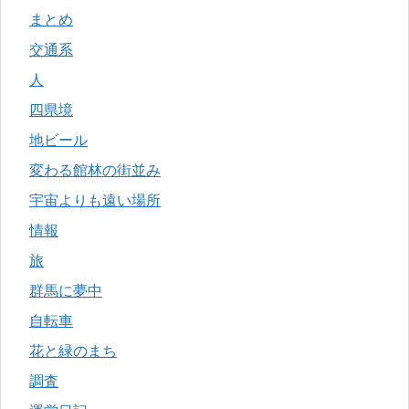
まとめ
交通系
人
四県境
地ビール
変わる館林の街並み
宇宙よりも遠い場所
情報
旅
群馬に夢中
自転車
花と緑のまち
調査