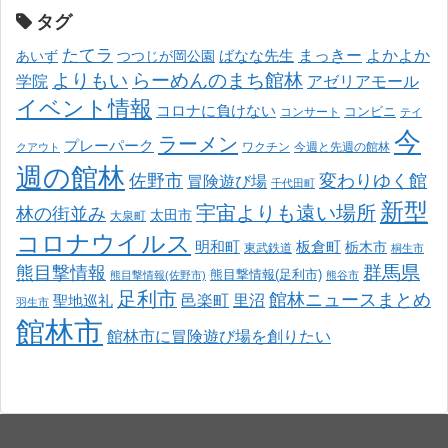
タグ
たてラ
まっきー
ばなな先生
よかよか
あいず
つつじが岡公園
よりもい
らーめんのまち館林
学院
アゼリアモール
イベント情報
コロナに負けない
コンサート
コンビニ
テイ
今
ラーメン
プレーパーク
ワクチン
今週と先週の館林
クアウト
週の館林
佐野市
変わりゆく館
冒険遊び場
千代田町
新型
宇宙よりも遠い場所
林の街並み
太田市
大泉町
コロナウイルス
明和町
板倉町
栃木市
東武鉄道
桐生市
熊目撃情報
群馬県
熊目撃情報(足利市)
熊目撃情報(佐野市)
熊谷市
足利市
館林ニュースまとめ
邑楽町
里沼
聖地巡礼
羽生市
館林市
館林市に冒険遊び場を創りたい