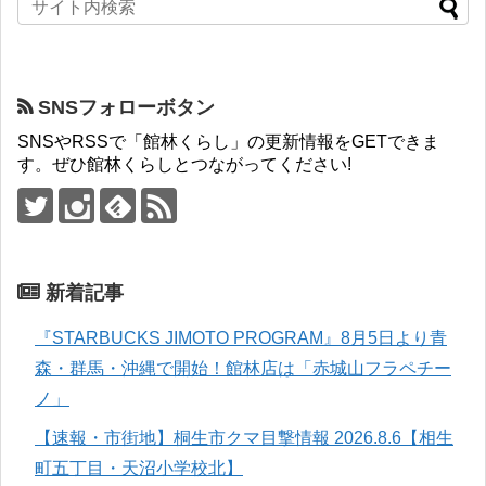
SNSフォローボタン
SNSやRSSで「館林くらし」の更新情報をGETできま
す。ぜひ館林くらしとつながってください!
新着記事
『STARBUCKS JIMOTO PROGRAM』8月5日より青
森・群馬・沖縄で開始！館林店は「赤城山フラペチー
ノ」
【速報・市街地】桐生市クマ目撃情報 2026.8.6【相生
町五丁目・天沼小学校北】