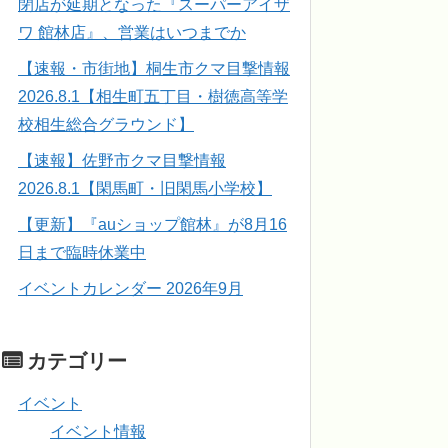
閉店が延期となった『スーパーアイザ
ワ 館林店』、営業はいつまでか
【速報・市街地】桐生市クマ目撃情報
2026.8.1【相生町五丁目・樹徳高等学
校相生総合グラウンド】
【速報】佐野市クマ目撃情報
2026.8.1【閑馬町・旧閑馬小学校】
【更新】『auショップ館林』が8月16
日まで臨時休業中
イベントカレンダー 2026年9月
カテゴリー
イベント
イベント情報