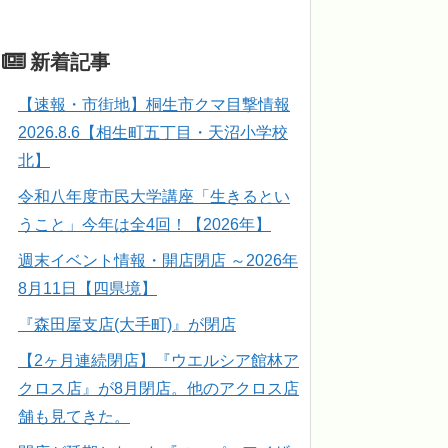
新着記事
【速報・市街地】桐生市クマ目撃情報
2026.8.6【相生町五丁目・天沼小学校
北】
令和八年度市民大学講座「生きるとい
うこと」今年は全4回！【2026年】
週末イベント情報・開店閉店 ～2026年
8月11日【四県境】
『森田屋支店(大手町)』が閉店
【2ヶ月連続閉店】『ウエルシア館林ア
クロス店』が8月閉店。他のアクロス店
舗も見てきた。