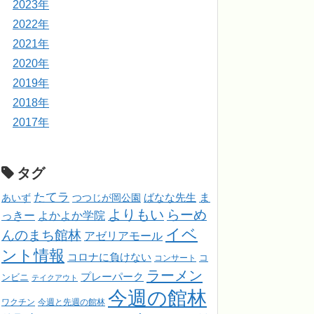
2023年
2022年
2021年
2020年
2019年
2018年
2017年
タグ
たてラ
ま
ばなな先生
あいず
つつじが岡公園
よりもい
らーめ
っきー
よかよか学院
イベ
んのまち館林
アゼリアモール
ント情報
コロナに負けない
コンサート
コ
ラーメン
プレーパーク
ンビニ
テイクアウト
今週の館林
ワクチン
今週と先週の館林