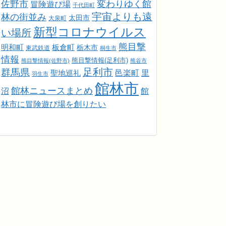
佐野市
変わりゆく館
冒険遊び場
千代田町
宇宙よりも遠
林の街並み
太田市
大泉町
新型コロナウイルス
い場所
熊目撃
明和町
板倉町
栃木市
東武鉄道
桐生市
情報
熊目撃情報(足利市)
熊目撃情報(佐野市)
熊谷市
足利市
群馬県
邑楽町
里
聖地巡礼
羽生市
館林市
館林ニュースまとめ
館
沼
林市に冒険遊び場を創りたい