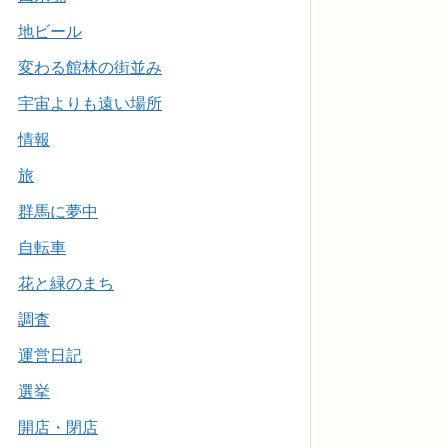
地ビール
変わる館林の街並み
宇宙よりも遠い場所
情報
旅
群馬に夢中
自転車
花と緑のまち
調査
運営日記
選挙
開店・閉店