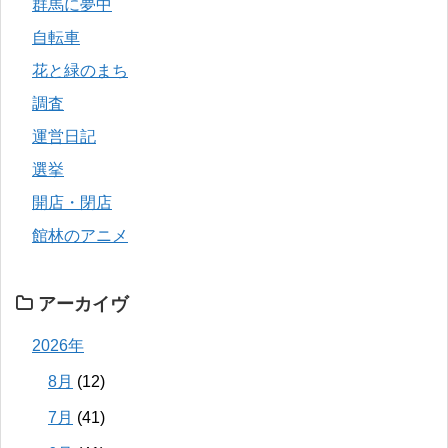
群馬に夢中
自転車
花と緑のまち
調査
運営日記
選挙
開店・閉店
館林のアニメ
アーカイヴ
2026年
8月
(12)
7月
(41)