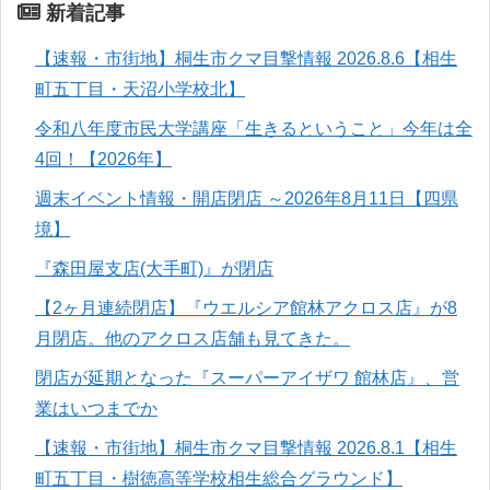
新着記事
【速報・市街地】桐生市クマ目撃情報 2026.8.6【相生
町五丁目・天沼小学校北】
令和八年度市民大学講座「生きるということ」今年は全
4回！【2026年】
週末イベント情報・開店閉店 ～2026年8月11日【四県
境】
『森田屋支店(大手町)』が閉店
【2ヶ月連続閉店】『ウエルシア館林アクロス店』が8
月閉店。他のアクロス店舗も見てきた。
閉店が延期となった『スーパーアイザワ 館林店』、営
業はいつまでか
【速報・市街地】桐生市クマ目撃情報 2026.8.1【相生
町五丁目・樹徳高等学校相生総合グラウンド】