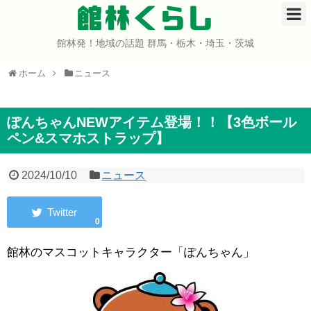
館林くらし
館林発！地域の話題 群馬・栃木・埼玉・茨城
ホーム
ホーム
ニュース
開店・閉店
イベント
ぽんちゃんNEWアイテム登場！！【3色ボール
ペン&スマホストラップ】
グルメ
2024/10/10
ニュース
ショップ
0
まとめ
館林のマスコットキャラクター「ぽんちゃん」
コミュニティ
宇宙よりも遠い場所