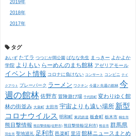
2019年
2018年
2017年
タグ
たてラ
まっきー
ばなな先生
よかよか
あいず
つつじが岡公園
よりもい
らーめんのまち館林
学院
アゼリアモール
イベント情報
コロナに負けない
コンサート
コンビニ
テイ
今
ラーメン
プレーパーク
ワクチン
今週と先週の館林
クアウト
週の館林
佐野市
変わりゆく館
冒険遊び場
千代田町
新型
宇宙よりも遠い場所
林の街並み
太田市
大泉町
コロナウイルス
明和町
板倉町
栃木市
東武鉄道
桐生市
熊目撃情報
群馬県
熊目撃情報(足利市)
熊目撃情報(佐野市)
熊谷市
足利市
館林ニュースまとめ
邑楽町
里沼
聖地巡礼
羽生市