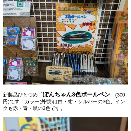
ぽんちゃん3色ボールペン
新製品ひとつめ「
」(300
円)です！カラー(外観)は白・紺・シルバーの3色、イン
クも赤・青・黒の3色です。