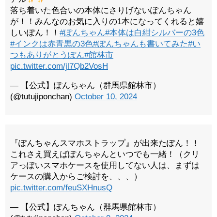
落ち着いた色合いの本体にさりげないぽんちゃん
が！！みんなのお気に入りの1本になってくれると嬉
しいぽん！！
#ぽんちゃん
#本体は白紺シルバーの3色
#インクは赤青黒の3色
#ぽんちゃんも書いてみた
#い
つもありがとうぽん
#館林市
pic.twitter.com/jl7Qb2VosH
— 【公式】ぽんちゃん（群馬県館林市）
(@tutujiponchan)
October 10, 2024
『ぽんちゃんスマホストラップ』が出来たぽん！！
これさえ買えばぽんちゃんといつでも一緒！（クリ
アっぽいスマホケースを使用してない人は、まずは
ケースの購入からご検討を、、、）
pic.twitter.com/feuSXHnusQ
— 【公式】ぽんちゃん（群馬県館林市）