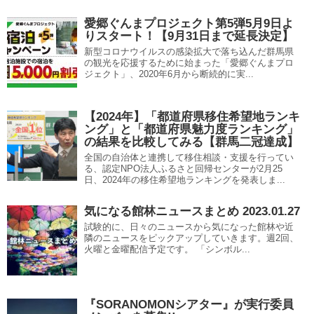
愛郷ぐんまプロジェクト第5弾5月9日よ
りスタート！【9月31日まで延長決定】
新型コロナウイルスの感染拡大で落ち込んだ群馬県
の観光を応援するために始まった「愛郷ぐんまプロ
ジェクト」、2020年6月から断続的に実...
【2024年】「都道府県移住希望地ランキ
ング」と「都道府県魅力度ランキング」
の結果を比較してみる【群馬二冠達成】
全国の自治体と連携して移住相談・支援を行ってい
る、認定NPO法人ふるさと回帰センターが2月25
日、2024年の移住希望地ランキングを発表しま...
気になる館林ニュースまとめ 2023.01.27
試験的に、日々のニュースから気になった館林や近
隣のニュースをピックアップしていきます。週2回、
火曜と金曜配信予定です。 「シンボル...
『SORANOMONシアター』が実行委員