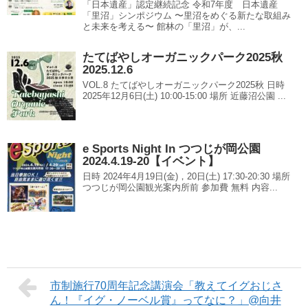
「日本遺産」認定継続記念 令和7年度 日本遺産
「里沼」シンポジウム 〜里沼をめぐる新たな取組み
と未来を考える〜 館林の「里沼」が、...
たてばやしオーガニックパーク2025秋
2025.12.6
VOL.8 たてばやしオーガニックパーク2025秋 日時
2025年12月6日(土) 10:00-15:00 場所 近藤沼公園 ...
e Sports Night In つつじが岡公園
2024.4.19-20【イベント】
日時 2024年4月19日(金)，20日(土) 17:30-20:30 場所
つつじが岡公園観光案内所前 参加費 無料 内容...
市制施行70周年記念講演会「教えてイグおじさ
ん！『イグ・ノーベル賞』ってなに？」@向井