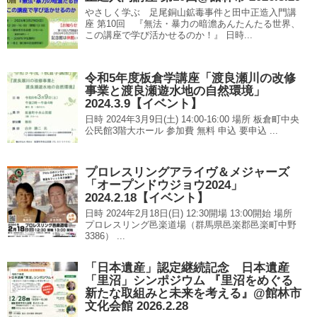
やさしく学ぶ 足尾銅山鉱毒事件と田中正造入門講
座 第10回 『無法・暴力の暗澹あんたんたる世界、
この講座で学び活かせるのか！』 日時...
令和5年度板倉学講座「渡良瀬川の改修
事業と渡良瀬遊水地の自然環境」
2024.3.9【イベント】
日時 2024年3月9日(土) 14:00-16:00 場所 板倉町中央
公民館3階大ホール 参加費 無料 申込 要申込 ...
プロレスリングアライヴ＆メジャーズ
「オープンドウジョウ2024」
2024.2.18【イベント】
日時 2024年2月18日(日) 12:30開場 13:00開始 場所
プロレスリング邑楽道場（群馬県邑楽郡邑楽町中野
3386） ...
「日本遺産」認定継続記念 日本遺産
「里沼」シンポジウム 『里沼をめぐる
新たな取組みと未来を考える』@館林市
文化会館 2026.2.28