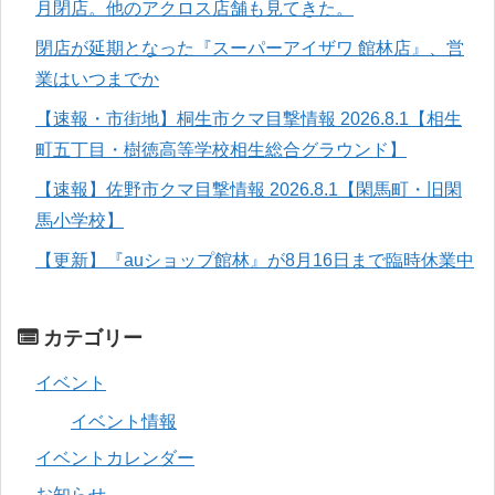
月閉店。他のアクロス店舗も見てきた。
閉店が延期となった『スーパーアイザワ 館林店』、営
業はいつまでか
【速報・市街地】桐生市クマ目撃情報 2026.8.1【相生
町五丁目・樹徳高等学校相生総合グラウンド】
【速報】佐野市クマ目撃情報 2026.8.1【閑馬町・旧閑
馬小学校】
【更新】『auショップ館林』が8月16日まで臨時休業中
カテゴリー
イベント
イベント情報
イベントカレンダー
お知らせ