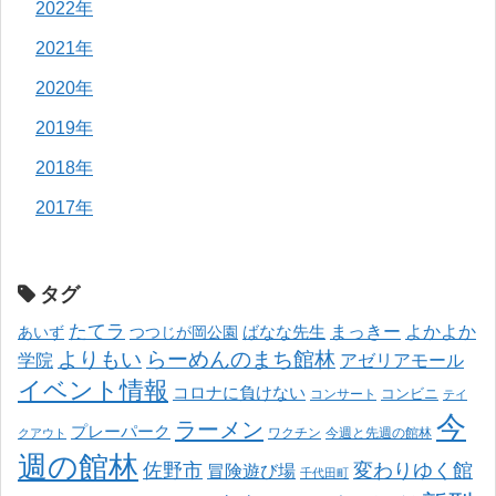
2022年
2021年
2020年
2019年
2018年
2017年
タグ
たてラ
まっきー
ばなな先生
よかよか
あいず
つつじが岡公園
よりもい
らーめんのまち館林
学院
アゼリアモール
イベント情報
コロナに負けない
コンサート
コンビニ
テイ
今
ラーメン
プレーパーク
ワクチン
今週と先週の館林
クアウト
週の館林
佐野市
変わりゆく館
冒険遊び場
千代田町