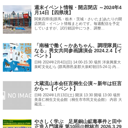
週末イベント情報・開店閉店 ～2024年4
月14日【四県境】
関東四県境(群馬・栃木・茨城・さいたま)あたりの開
店閉店・イベント情報まとめです。毎週配信を予定
していますが、試行錯誤中につき、調整...
「南極で働く～かあちゃん、調理隊員に
なる」男女共同参画講演会 2024.2.4【イ
ベント】
日時 2024年2月4日(日) 14:00-15:30 場所 洋泉興業大
泉町文化むら (群馬県邑楽郡大泉町朝日5-24-1) 内...
大蔵流山本会狂言桐生公演～新年は狂言
から～【イベント】
日時 2024年1月13日(土) 開演 13:30 開場 13:00 場所
美喜仁桐生文化会館（桐生市市民文化会館） 内容 大
蔵流...
やさしく学ぶ 足尾銅山鉱毒事件と田中
正造入門講座 第10回@館林市 2026.3.29