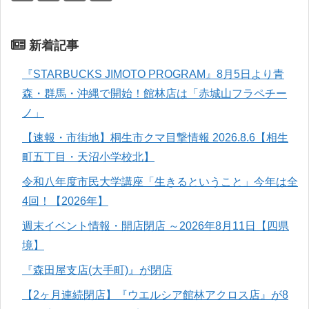
新着記事
『STARBUCKS JIMOTO PROGRAM』8月5日より青
森・群馬・沖縄で開始！館林店は「赤城山フラペチー
ノ」
【速報・市街地】桐生市クマ目撃情報 2026.8.6【相生
町五丁目・天沼小学校北】
令和八年度市民大学講座「生きるということ」今年は全
4回！【2026年】
週末イベント情報・開店閉店 ～2026年8月11日【四県
境】
『森田屋支店(大手町)』が閉店
【2ヶ月連続閉店】『ウエルシア館林アクロス店』が8