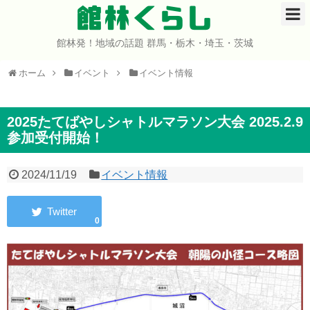
館林くらし
館林発！地域の話題 群馬・栃木・埼玉・茨城
ホーム
ホーム
イベント
イベント情報
開店・閉店
イベント
2025たてばやしシャトルマラソン大会 2025.2.9
参加受付開始！
グルメ
2024/11/19
イベント情報
ショップ
0
まとめ
コミュニティ
宇宙よりも遠い場所