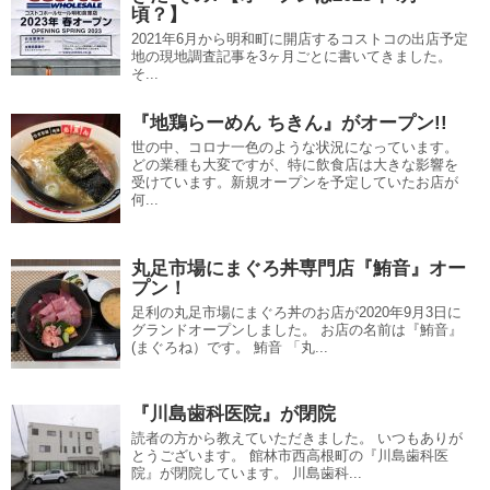
頃？】
2021年6月から明和町に開店するコストコの出店予定
地の現地調査記事を3ヶ月ごとに書いてきました。
そ...
『地鶏らーめん ちきん』がオープン!!
世の中、コロナ一色のような状況になっています。
どの業種も大変ですが、特に飲食店は大きな影響を
受けています。新規オープンを予定していたお店が
何...
丸足市場にまぐろ丼専門店『鮪音』オー
プン！
足利の丸足市場にまぐろ丼のお店が2020年9月3日に
グランドオープンしました。 お店の名前は『鮪音』
(まぐろね）です。 鮪音 「丸...
『川島歯科医院』が閉院
読者の方から教えていただきました。 いつもありが
とうございます。 館林市西高根町の『川島歯科医
院』が閉院しています。 川島歯科...