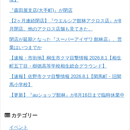
『森田屋支店(大手町)』が閉店
【2ヶ月連続閉店】『ウエルシア館林アクロス店』が8
月閉店。他のアクロス店舗も見てきた。
閉店が延期となった『スーパーアイザワ 館林店』、営
業はいつまでか
【速報・市街地】桐生市クマ目撃情報 2026.8.1【相生
町五丁目・樹徳高等学校相生総合グラウンド】
【速報】佐野市クマ目撃情報 2026.8.1【閑馬町・旧閑
馬小学校】
【更新】『auショップ館林』が8月16日まで臨時休業中
カテゴリー
イベント