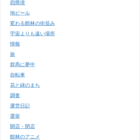
四県境
地ビール
変わる館林の街並み
宇宙よりも遠い場所
情報
旅
群馬に夢中
自転車
花と緑のまち
調査
運営日記
選挙
開店・閉店
館林のアニメ