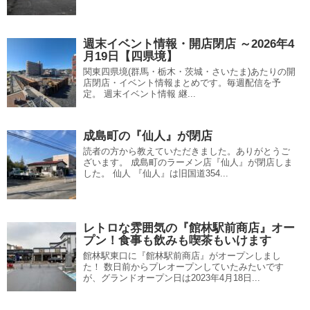
週末イベント情報・開店閉店 ～2026年4
月19日【四県境】
関東四県境(群馬・栃木・茨城・さいたま)あたりの開
店閉店・イベント情報まとめです。毎週配信を予
定。 週末イベント情報 継...
成島町の『仙人』が閉店
読者の方から教えていただきました。ありがとうご
ざいます。 成島町のラーメン店『仙人』が閉店しま
した。 仙人 『仙人』は旧国道354...
レトロな雰囲気の『館林駅前商店』オー
プン！食事も飲みも喫茶もいけます
館林駅東口に『館林駅前商店』がオープンしまし
た！ 数日前からプレオープンしていたみたいです
が、グランドオープン日は2023年4月18日...