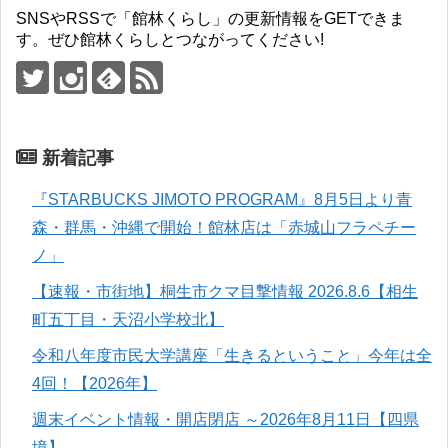
SNSやRSSで「館林くらし」の更新情報をGETできま
す。ぜひ館林くらしとつながってください!
新着記事
『STARBUCKS JIMOTO PROGRAM』8月5日より青
森・群馬・沖縄で開始！館林店は「赤城山フラペチー
ノ」
【速報・市街地】桐生市クマ目撃情報 2026.8.6【相生
町五丁目・天沼小学校北】
令和八年度市民大学講座「生きるということ」今年は全
4回！【2026年】
週末イベント情報・開店閉店 ～2026年8月11日【四県
境】