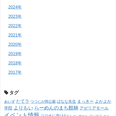
2024年
2023年
2022年
2021年
2020年
2019年
2018年
2017年
タグ
たてラ
まっきー
ばなな先生
よかよか
あいず
つつじが岡公園
よりもい
らーめんのまち館林
学院
アゼリアモール
イベント情報
コロナに負けない