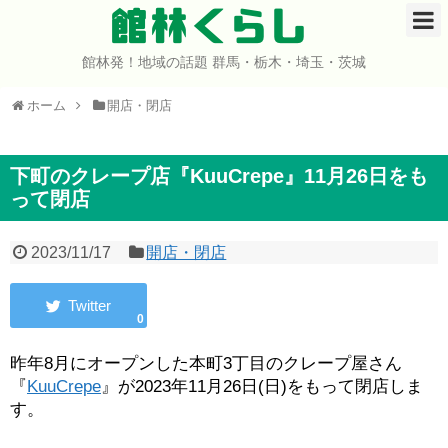
館林くらし
館林発！地域の話題 群馬・栃木・埼玉・茨城
ホーム
ホーム
開店・閉店
開店・閉店
イベント
下町のクレープ店『KuuCrepe』11月26日をも
って閉店
グルメ
2023/11/17
開店・閉店
ショップ
0
まとめ
昨年8月にオープンした本町3丁目のクレープ屋さん
コミュニティ
『
KuuCrepe
』が2023年11月26日(日)をもって閉店しま
す。
宇宙よりも遠い場所