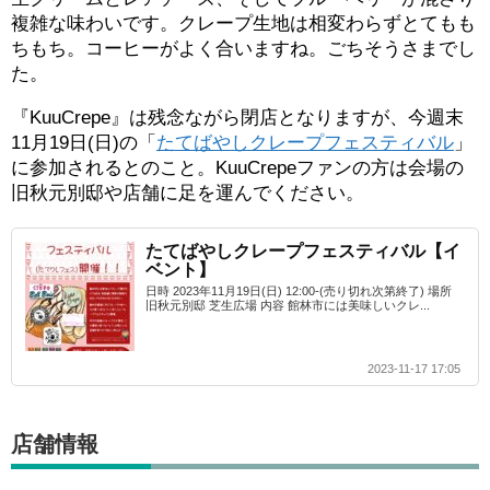
複雑な味わいです。クレープ生地は相変わらずとてもも
ちもち。コーヒーがよく合いますね。ごちそうさまでし
た。
『KuuCrepe』は残念ながら閉店となりますが、今週末
11月19日(日)の「
たてばやしクレープフェスティバル
」
に参加されるとのこと。KuuCrepeファンの方は会場の
旧秋元別邸や店舗に足を運んでください。
たてばやしクレープフェスティバル【イ
ベント】
日時 2023年11月19日(日) 12:00-(売り切れ次第終了) 場所
旧秋元別邸 芝生広場 内容 館林市には美味しいクレ...
2023-11-17 17:05
店舗情報