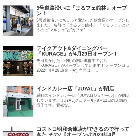
5号道路沿いに『まるフェ館林』オープ
ン！
5号道路沿いにちょっと変わった飲食店がオープンし
ました。 名前は『まるフェ館林』 「まるフェ」とい
うのは“マルシェ”と”カフェ”...
テイクアウト&ダイニングバー
『KURAGE』が4月29日オープン！
先日見かけた、仲町の開店準備中のお店
『KURAGE』がオープンしています！ オープン日は
2022年4月29日(金・祝) 当面は、...
インドカレー店「JUYAL」が閉店
緑町のインドカレー店「JUYAL(ジュヤール)」が閉店
しています。 JUYAL(ジュヤール) 9月11日の店舗の
様子です。看板な...
コストコ明和倉庫店ができるので行って
きた その7【オープンは2023年4月