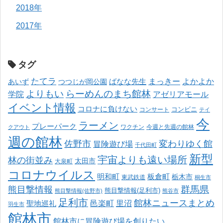
2018年
2017年
タグ
たてラ
まっきー
ばなな先生
よかよか
あいず
つつじが岡公園
よりもい
らーめんのまち館林
学院
アゼリアモール
イベント情報
コロナに負けない
コンサート
コンビニ
テイ
今
ラーメン
プレーパーク
ワクチン
今週と先週の館林
クアウト
週の館林
佐野市
変わりゆく館
冒険遊び場
千代田町
新型
宇宙よりも遠い場所
林の街並み
太田市
大泉町
コロナウイルス
明和町
板倉町
栃木市
東武鉄道
桐生市
熊目撃情報
群馬県
熊目撃情報(足利市)
熊目撃情報(佐野市)
熊谷市
足利市
館林ニュースまとめ
邑楽町
里沼
聖地巡礼
羽生市
館林市
館林市に冒険遊び場を創りたい