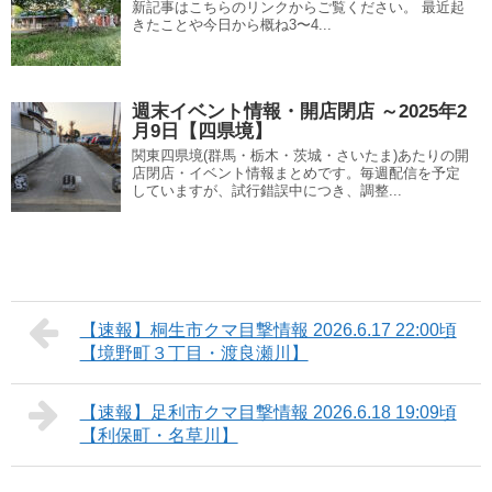
新記事はこちらのリンクからご覧ください。 最近起
きたことや今日から概ね3〜4...
週末イベント情報・開店閉店 ～2025年2
月9日【四県境】
関東四県境(群馬・栃木・茨城・さいたま)あたりの開
店閉店・イベント情報まとめです。毎週配信を予定
していますが、試行錯誤中につき、調整...
【速報】桐生市クマ目撃情報 2026.6.17 22:00頃
【境野町３丁目・渡良瀬川】
【速報】足利市クマ目撃情報 2026.6.18 19:09頃
【利保町・名草川】