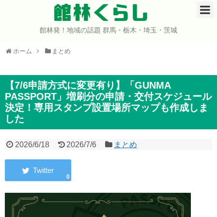
館林くらし
館林発！地域の話題 群馬・栃木・埼玉・茨城
ホーム
ホーム
まとめ
開店・閉店
イベント
【7/6申請方式に変更有り】「GUNMA
PASSPORT」増刷分の申請・交付スケジュール
決定！専用スタンプ設置場所マップも作成しま
グルメ
した
ショップ
2026/6/18
2026/7/6
まとめ
まとめ
0
コミュニティ
宇宙よりも遠い場所