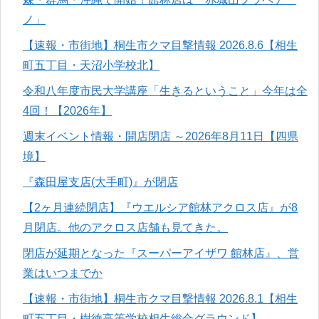
ノ」
【速報・市街地】桐生市クマ目撃情報 2026.8.6【相生
町五丁目・天沼小学校北】
令和八年度市民大学講座「生きるということ」今年は全
4回！【2026年】
週末イベント情報・開店閉店 ～2026年8月11日【四県
境】
『森田屋支店(大手町)』が閉店
【2ヶ月連続閉店】『ウエルシア館林アクロス店』が8
月閉店。他のアクロス店舗も見てきた。
閉店が延期となった『スーパーアイザワ 館林店』、営
業はいつまでか
【速報・市街地】桐生市クマ目撃情報 2026.8.1【相生
町五丁目・樹徳高等学校相生総合グラウンド】