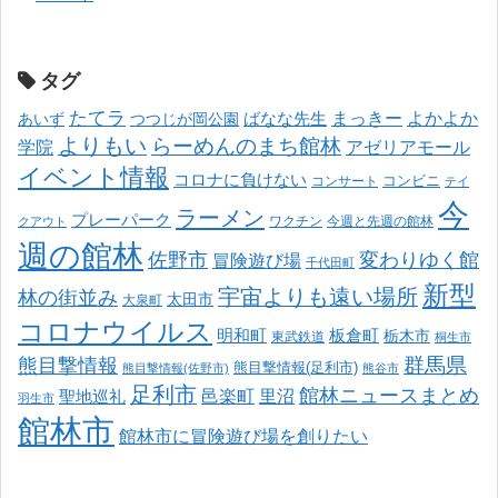
タグ
たてラ
まっきー
ばなな先生
よかよか
あいず
つつじが岡公園
よりもい
らーめんのまち館林
学院
アゼリアモール
イベント情報
コロナに負けない
コンサート
コンビニ
テイ
今
ラーメン
プレーパーク
ワクチン
今週と先週の館林
クアウト
週の館林
佐野市
変わりゆく館
冒険遊び場
千代田町
新型
宇宙よりも遠い場所
林の街並み
太田市
大泉町
コロナウイルス
明和町
板倉町
栃木市
東武鉄道
桐生市
熊目撃情報
群馬県
熊目撃情報(足利市)
熊目撃情報(佐野市)
熊谷市
足利市
館林ニュースまとめ
邑楽町
里沼
聖地巡礼
羽生市
館林市
館林市に冒険遊び場を創りたい