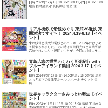
日時 2023年12月1日 10:00-20:00 12月2日 9:00-16:00
場所 館林総鎮守 長良神社 地図 注...
リアル桃鉄で沿線めぐり 東武VS近鉄 東
西対決ですぞ〜！ 2024.4.19-8.18【イベ
ント】
東武鉄道と桃太郎電鉄とのコラボ、2022年にはじめ
て開催されました。その時は東武日光線と東武宇都
宮線だけのエリア展開でしたが、今回の桃鉄コラ...
青島広志の世界わくわく音楽紀行 with
ブルーアイランド楽団 2024.3.17【イベ
ント】
日時 2024年3月17日(日) 14:00開場 / 15:00開演 場所
とちぎ岩下の新生姜ホール 大ホール チケット 全
席...
世界キャラクターさみっとin羽生【イベ
ント】
日時 2023年11月11,12日 10:00-15:00 場所 下川崎公
園(埼玉県羽生市川崎2丁目281-30)・イオンモール