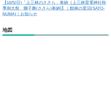
【10/5(日)「上三林のささら」奉納［上三林雷電神社秋
季例大祭 獅子舞(ささら)奉納]】｜館林の里沼(SATO-
NUMA)｜お知らせ
地図