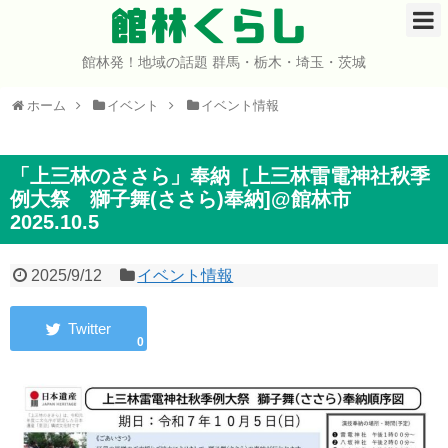
館林くらし
館林発！地域の話題 群馬・栃木・埼玉・茨城
ホーム
ホーム
イベント
イベント情報
開店・閉店
イベント
「上三林のささら」奉納［上三林雷電神社秋季
例大祭 獅子舞(ささら)奉納]@館林市
2025.10.5
グルメ
ショップ
2025/9/12
イベント情報
まとめ
0
コミュニティ
宇宙よりも遠い場所