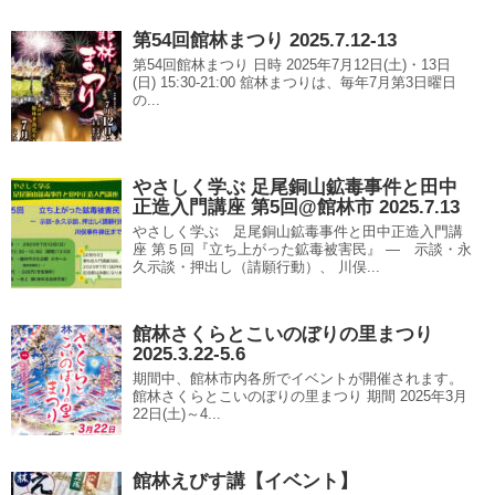
第54回館林まつり 2025.7.12-13
第54回館林まつり 日時 2025年7月12日(土)・13日
(日) 15:30-21:00 舘林まつりは、毎年7月第3日曜日
の...
やさしく学ぶ 足尾銅山鉱毒事件と田中
正造入門講座 第5回@館林市 2025.7.13
やさしく学ぶ 足尾銅山鉱毒事件と田中正造入門講
座 第５回『立ち上がった鉱毒被害民』 ― 示談・永
久示談・押出し（請願行動）、 川俣...
館林さくらとこいのぼりの里まつり
2025.3.22-5.6
期間中、館林市内各所でイベントが開催されます。
館林さくらとこいのぼりの里まつり 期間 2025年3月
22日(土)～4...
館林えびす講【イベント】