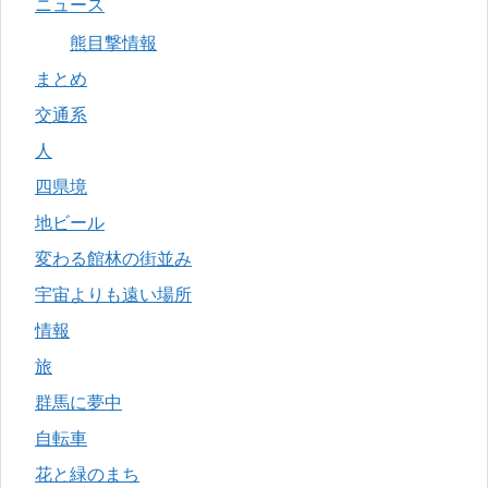
ニュース
熊目撃情報
まとめ
交通系
人
四県境
地ビール
変わる館林の街並み
宇宙よりも遠い場所
情報
旅
群馬に夢中
自転車
花と緑のまち