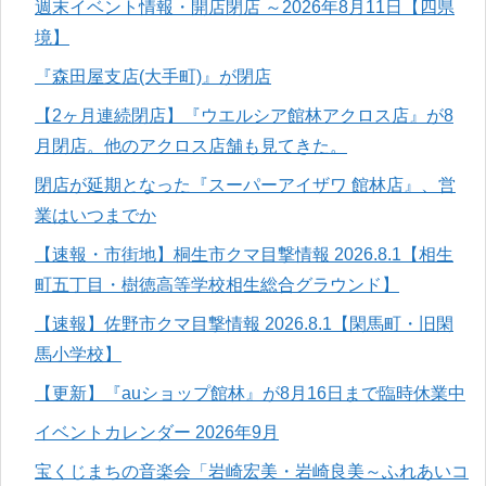
週末イベント情報・開店閉店 ～2026年8月11日【四県
境】
『森田屋支店(大手町)』が閉店
【2ヶ月連続閉店】『ウエルシア館林アクロス店』が8
月閉店。他のアクロス店舗も見てきた。
閉店が延期となった『スーパーアイザワ 館林店』、営
業はいつまでか
【速報・市街地】桐生市クマ目撃情報 2026.8.1【相生
町五丁目・樹徳高等学校相生総合グラウンド】
【速報】佐野市クマ目撃情報 2026.8.1【閑馬町・旧閑
馬小学校】
【更新】『auショップ館林』が8月16日まで臨時休業中
イベントカレンダー 2026年9月
宝くじまちの音楽会「岩崎宏美・岩崎良美～ふれあいコ