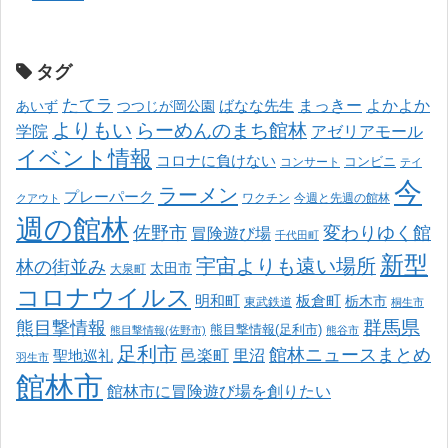
タグ
たてラ
まっきー
ばなな先生
よかよか
あいず
つつじが岡公園
よりもい
らーめんのまち館林
学院
アゼリアモール
イベント情報
コロナに負けない
コンサート
コンビニ
テイ
今
ラーメン
プレーパーク
ワクチン
今週と先週の館林
クアウト
週の館林
佐野市
変わりゆく館
冒険遊び場
千代田町
新型
宇宙よりも遠い場所
林の街並み
太田市
大泉町
コロナウイルス
明和町
板倉町
栃木市
東武鉄道
桐生市
熊目撃情報
群馬県
熊目撃情報(足利市)
熊目撃情報(佐野市)
熊谷市
足利市
館林ニュースまとめ
邑楽町
里沼
聖地巡礼
羽生市
館林市
館林市に冒険遊び場を創りたい