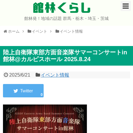
館林くらし
館林発！地域の話題 群馬・栃木・埼玉・茨城
ホーム
ホーム
イベント
イベント情報
開店・閉店
イベント
陸上自衛隊東部方面音楽隊サマーコンサートin
館林@カルピスホール 2025.8.24
グルメ
2025/6/21
イベント情報
ショップ
0
まとめ
コミュニティ
宇宙よりも遠い場所