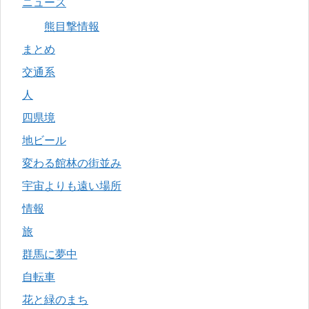
ニュース
熊目撃情報
まとめ
交通系
人
四県境
地ビール
変わる館林の街並み
宇宙よりも遠い場所
情報
旅
群馬に夢中
自転車
花と緑のまち