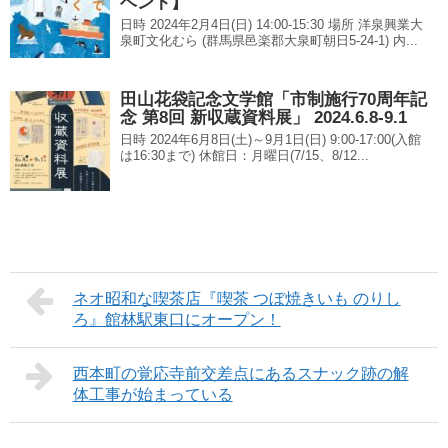
ベント】
日時 2024年2月4日(日) 14:00-15:30 場所 洋泉興業大
泉町文化むら (群馬県邑楽郡大泉町朝日5-24-1) 内...
田山花袋記念文学館「市制施行70周年記
念 第8回 新収蔵資料展」 2024.6.8-9.1
日時 2024年6月8日(土)～9月1日(日) 9:00-17:00(入館
は16:30まで) 休館日：月曜日(7/15、8/12...
ネオ昭和な喫茶店『喫茶 つぼ焼きいも のりし
ろ』館林駅東口にオープン！
西本町の覚応寺前交差点にあるスナック跡の解
体工事が始まっている