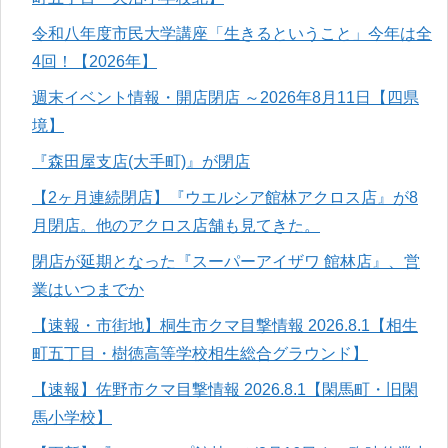
令和八年度市民大学講座「生きるということ」今年は全
4回！【2026年】
週末イベント情報・開店閉店 ～2026年8月11日【四県
境】
『森田屋支店(大手町)』が閉店
【2ヶ月連続閉店】『ウエルシア館林アクロス店』が8
月閉店。他のアクロス店舗も見てきた。
閉店が延期となった『スーパーアイザワ 館林店』、営
業はいつまでか
【速報・市街地】桐生市クマ目撃情報 2026.8.1【相生
町五丁目・樹徳高等学校相生総合グラウンド】
【速報】佐野市クマ目撃情報 2026.8.1【閑馬町・旧閑
馬小学校】