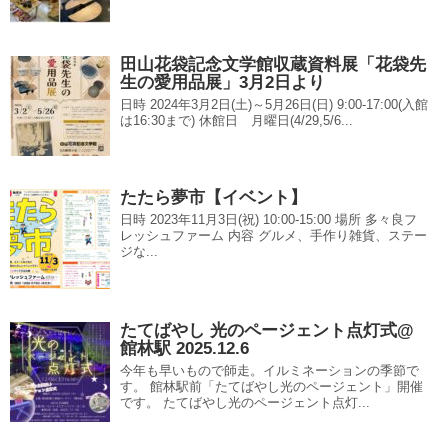
田山花袋記念文学館収蔵資料展「花袋先
生の愛用品展」3月2日より
日時 2024年3月2日(土)～5月26日(日) 9:00-17:00(入館
は16:30まで) 休館日 月曜日(4/29,5/6...
たたら夢市【イベント】
日時 2023年11月3日(祝) 10:00-15:00 場所 多々良フ
レッシュファーム 内容 グルメ、手作り雑貨、ステー
ジな...
たてばやし 光のページェント点灯式@
館林駅 2025.12.6
今年も早いもので師走。イルミネーションの季節で
す。 館林駅前「たてばやし光のページェント」開催
です。 たてばやし光のページェント点灯...