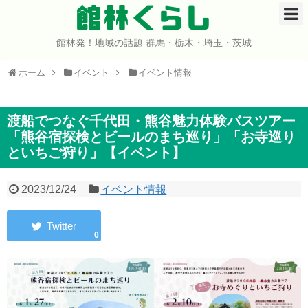
館林くらし
館林発！地域の話題 群馬・栃木・埼玉・茨城
ホーム
ホーム
イベント
イベント情報
開店・閉店
イベント
渡船でつなぐ千代田・熊谷魅力体験バスツアー
「熊谷宿探検とビールのまち巡り」「お寺巡り
といちご狩り」【イベント】
グルメ
ショップ
2023/12/24
イベント情報
まとめ
0
コミュニティ
宇宙よりも遠い場所