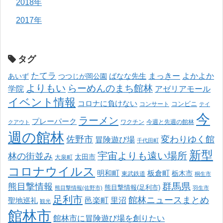
2018年
2017年
タグ
たてラ
まっきー
ばなな先生
よかよか
あいず
つつじが岡公園
よりもい
らーめんのまち館林
学院
アゼリアモール
イベント情報
コロナに負けない
コンサート
コンビニ
テイ
今
ラーメン
プレーパーク
ワクチン
今週と先週の館林
クアウト
週の館林
佐野市
変わりゆく館
冒険遊び場
千代田町
新型
宇宙よりも遠い場所
林の街並み
太田市
大泉町
コロナウイルス
明和町
板倉町
栃木市
東武鉄道
桐生市
熊目撃情報
群馬県
熊目撃情報(足利市)
熊目撃情報(佐野市)
羽生市
足利市
館林ニュースまとめ
邑楽町
里沼
聖地巡礼
観光
館林市
館林市に冒険遊び場を創りたい