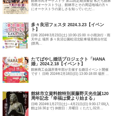
館林市民オーケストラ 第11回定期演奏会 私たち館林
市民オーケストラは、館林市とその周辺地域の方々
にオーケストラの楽しさを知っていただ...
多々良沼フェスタ 2024.3.23【イベン
ト】
日時 2024年3月23日(土) 10:00-15:00 ※小雨決行・雨
天中止 場所 多々良沼公園松沼北駐車場見晴台付近
(群馬...
たてばやし婚活プロジェクト「HANA
婚」2024.2.18【イベント】
館林商工会議所青年部が主催する婚活イベント開催
です！ 日時 2024年2月18日(日) 13:00-18:00 場所 ...
館林市立資料館特別展藤野天光生誕120
周年記念「幸福は愛より始まる」
日時 2024年1月27日(土)～4月21日(日) 9:00-17:00(入
館は16:30まで) 休館日：月曜日（ ただし02月...