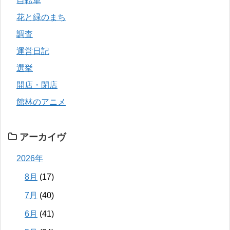
自転車
花と緑のまち
調査
運営日記
選挙
開店・閉店
館林のアニメ
アーカイヴ
2026年
8月
(17)
7月
(40)
6月
(41)