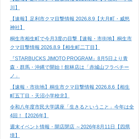
川】
【速報】足利市クマ目撃情報 2026.8.9【大月町・威怒
神社】
桐生市相生町で今月3度の目撃【速報・市街地】桐生市
クマ目撃情報 2026.8.9【相生町二丁目】
『STARBUCKS JIMOTO PROGRAM』8月5日より青
森・群馬・沖縄で開始！館林店は「赤城山フラペチー
ノ」
【速報・市街地】桐生市クマ目撃情報 2026.8.6【相生
町五丁目・天沼小学校北】
令和八年度市民大学講座「生きるということ」今年は全
4回！【2026年】
週末イベント情報・開店閉店 ～2026年8月11日【四県
境】