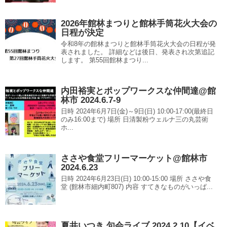
2026年館林まつりと館林手筒花火大会の
日程が決定
令和8年の館林まつりと館林手筒花火大会の日程が発
表されました。 詳細などは後日、発表され次第追記
します。 第55回館林まつり...
内田裕実とポップワークスな仲間達@館
林市 2024.6.7-9
日時 2024年6月7日(金)～9日(日) 10:00-17:00(最終日
のみ16:00まで) 場所 日清製粉ウェルナ三の丸芸術
ホ...
ささや食堂フリーマーケット@館林市
2024.6.23
日時 2024年6月23日(日) 10:00-15:00 場所 ささや食
堂 (館林市細内町807) 内容 すてきなものがいっぱ...
夏井いつき 句会ライブ 2024.2.10【イベ