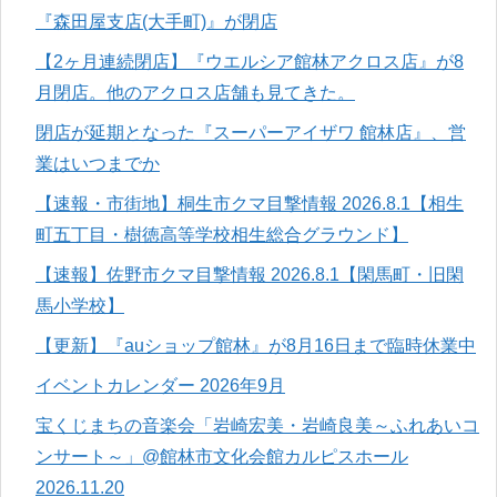
『森田屋支店(大手町)』が閉店
【2ヶ月連続閉店】『ウエルシア館林アクロス店』が8
月閉店。他のアクロス店舗も見てきた。
閉店が延期となった『スーパーアイザワ 館林店』、営
業はいつまでか
【速報・市街地】桐生市クマ目撃情報 2026.8.1【相生
町五丁目・樹徳高等学校相生総合グラウンド】
【速報】佐野市クマ目撃情報 2026.8.1【閑馬町・旧閑
馬小学校】
【更新】『auショップ館林』が8月16日まで臨時休業中
イベントカレンダー 2026年9月
宝くじまちの音楽会「岩崎宏美・岩崎良美～ふれあいコ
ンサート～」@館林市文化会館カルピスホール
2026.11.20