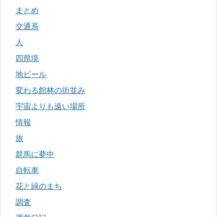
まとめ
交通系
人
四県境
地ビール
変わる館林の街並み
宇宙よりも遠い場所
情報
旅
群馬に夢中
自転車
花と緑のまち
調査