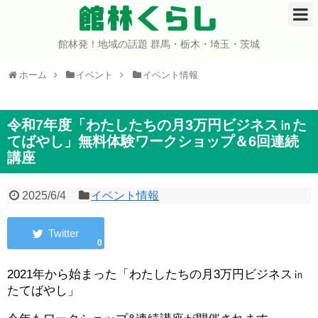
館林くらし
館林発！地域の話題 群馬・栃木・埼玉・茨城
ホーム
ホーム
イベント
イベント情報
開店・閉店
イベント
令和7年度「わたしたちの月3万円ビジネス㏌た
てばやし」無料体験ワークショップ＆6回連続
講座
グルメ
ショップ
2025/6/4
イベント情報
まとめ
0
コミュニティ
2021年から始まった「わたしたちの月3万円ビジネス㏌
たてばやし」
宇宙よりも遠い場所