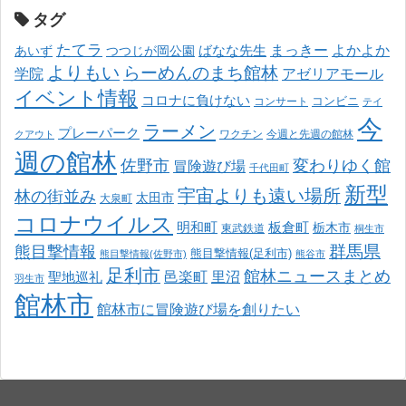
タグ
たてラ
まっきー
ばなな先生
よかよか
あいず
つつじが岡公園
よりもい
らーめんのまち館林
学院
アゼリアモール
イベント情報
コロナに負けない
コンサート
コンビニ
テイ
今
ラーメン
プレーパーク
ワクチン
今週と先週の館林
クアウト
週の館林
佐野市
変わりゆく館
冒険遊び場
千代田町
新型
宇宙よりも遠い場所
林の街並み
太田市
大泉町
コロナウイルス
明和町
板倉町
栃木市
東武鉄道
桐生市
熊目撃情報
群馬県
熊目撃情報(足利市)
熊目撃情報(佐野市)
熊谷市
足利市
館林ニュースまとめ
邑楽町
里沼
聖地巡礼
羽生市
館林市
館林市に冒険遊び場を創りたい