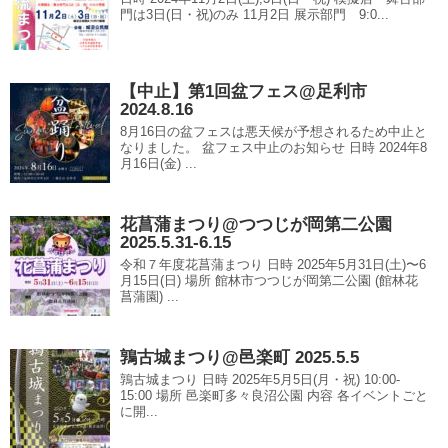
門は3日(日・祝)のみ 11月2日 展示部門 9:0...
【中止】第1回盆フェス@足利市
2024.8.16
8月16日の盆フェスは悪天候が予想されるため中止と
なりました。 盆フェス中止のお知らせ 日時 2024年8
月16日(金) ...
花菖蒲まつり@つつじが岡第二公園
2025.5.31-6.15
令和７年度花菖蒲まつり 日時 2025年5月31日(土)〜6
月15日(日) 場所 館林市つつじが岡第二公園 (館林花
菖蒲園) ...
鶉古城まつり@邑楽町 2025.5.5
鶉古城まつり 日時 2025年5月5日(月・祝) 10:00-
15:00 場所 邑楽町多々良沼公園 内容 各イベントごと
に開...