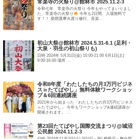
常楽寺の火祭り@館林市 2025.11.2-3
令和七年 常楽寺の火祭り 今年もやってまいりまし
た、常楽寺の火祭り
今年も2日間、入場無料で
す！！ 柴燈護摩火渡り修行、音楽...
初山大祭@館林市 2024.5.31-6.1 (足利・
大泉・羽生の初山祭りも)
日時 2024年 5月31日(金) 10:00-21:00 6月1日(土)
9:00-16:00 場所 ...
令和8年度「わたしたちの月3万円ビジネ
ス㏌たてばやし」無料体験ワークショッ
プ＆6回連続講座
2021年から始まった「わたしたちの月3万円ビジネス
㏌たてばやし」 今年もワークショップ&連続講座が
開催されます。 ...
第23回たてばやし国際交流まつり@城沼
公民館 2024.11.2-3
日時 2024年11月2日(土),3日(日・祝) 模擬店・舞台部