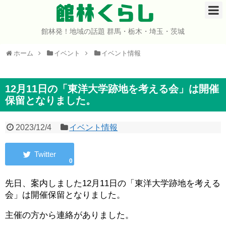
館林くらし
館林発！地域の話題 群馬・栃木・埼玉・茨城
ホーム
ホーム
イベント
イベント情報
開店・閉店
イベント
12月11日の「東洋大学跡地を考える会」は開催
保留となりました。
グルメ
2023/12/4
イベント情報
ショップ
0
まとめ
先日、案内しました12月11日の「東洋大学跡地を考える
コミュニティ
会」は開催保留となりました。
宇宙よりも遠い場所
主催の方から連絡がありました。