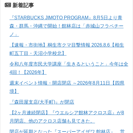
新着記事
『STARBUCKS JIMOTO PROGRAM』8月5日より青
森・群馬・沖縄で開始！館林店は「赤城山フラペチー
ノ」
【速報・市街地】桐生市クマ目撃情報 2026.8.6【相生
町五丁目・天沼小学校北】
令和八年度市民大学講座「生きるということ」今年は全
4回！【2026年】
週末イベント情報・開店閉店 ～2026年8月11日【四県
境】
『森田屋支店(大手町)』が閉店
【2ヶ月連続閉店】『ウエルシア館林アクロス店』が8
月閉店。他のアクロス店舗も見てきた。
閉店が延期となった『スーパーアイザワ 館林店』、営