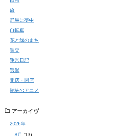
情報
旅
群馬に夢中
自転車
花と緑のまち
調査
運営日記
選挙
開店・閉店
館林のアニメ
アーカイヴ
2026年
8月
(13)