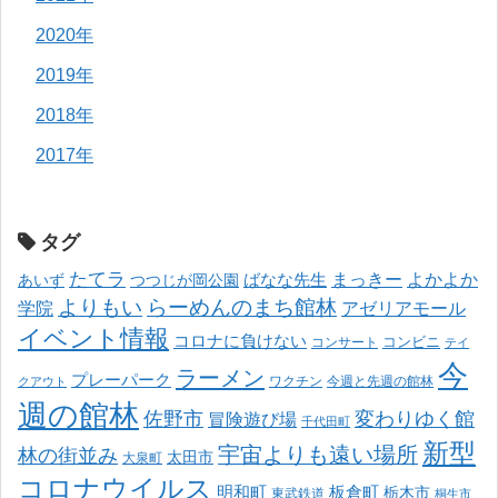
2020年
2019年
2018年
2017年
タグ
たてラ
まっきー
ばなな先生
よかよか
あいず
つつじが岡公園
よりもい
らーめんのまち館林
学院
アゼリアモール
イベント情報
コロナに負けない
コンサート
コンビニ
テイ
今
ラーメン
プレーパーク
ワクチン
今週と先週の館林
クアウト
週の館林
佐野市
変わりゆく館
冒険遊び場
千代田町
新型
宇宙よりも遠い場所
林の街並み
太田市
大泉町
コロナウイルス
明和町
板倉町
栃木市
東武鉄道
桐生市