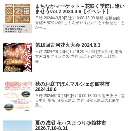
まちなかマーケット～花咲く季節に逢い
ませうvol.2 2024.3.9【イベント】
日時 2024年3月9日(土) 10:00-15:00 場所 谷越会館・
青梅天満宮 内容 じぶんがやりたいことや得意なこと
から...
第19回古河花火大会 2024.8.3
日時 2024年8月3日(土) 19:20-20:30 (荒天翌日) 場所
古河ゴルフリンクス 内容 三尺玉2発の打上げや、
会...
秋のお庭でぽんマルシェ@館林市
2024.10.6
日時 2024年10月6日(日) 10:00-16:00 ※雨天決行・荒
天中止 場所 旧秋元別邸 内容 旧秋元別邸のお庭で
美...
夏の城沼 花ハスまつり@館林市
2026.7.10-8.31