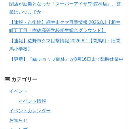
閉店が延期となった『スーパーアイザワ 館林店』、営
業はいつまでか
【速報・市街地】桐生市クマ目撃情報 2026.8.1【相生
町五丁目・樹徳高等学校相生総合グラウンド】
【速報】佐野市クマ目撃情報 2026.8.1【閑馬町・旧閑
馬小学校】
【更新】『auショップ館林』が8月16日まで臨時休業中
カテゴリー
イベント
イベント情報
イベントカレンダー
お知らせ