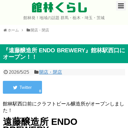
館林くらし
館林発！地域の話題 群馬・栃木・埼玉・茨城
ホーム
ホーム
開店・閉店
開店・閉店
イベント
『遠藤醸造所 ENDO BREWERY』館林駅西口に
オープン！！
グルメ
2026/5/25
開店・閉店
ショップ
0
まとめ
館林駅西口前にクラフトビール醸造所がオープンしまし
コミュニティ
た！
遠藤醸造所 ENDO
宇宙よりも遠い場所