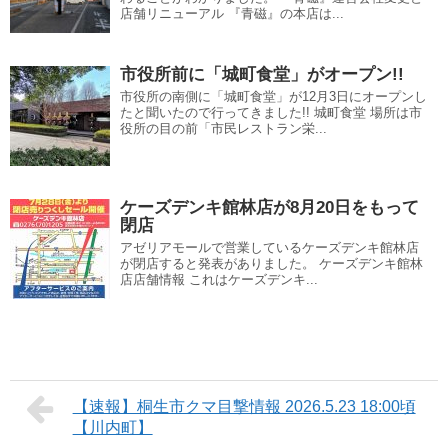
店舗リニューアル 『青磁』の本店は...
市役所前に「城町食堂」がオープン!!
市役所の南側に「城町食堂」が12月3日にオープンし
たと聞いたので行ってきました!! 城町食堂 場所は市
役所の目の前「市民レストラン栄...
ケーズデンキ館林店が8月20日をもって
閉店
アゼリアモールで営業しているケーズデンキ館林店
が閉店すると発表がありました。 ケーズデンキ館林
店店舗情報 これはケーズデンキ...
【速報】桐生市クマ目撃情報 2026.5.23 18:00頃
【川内町】