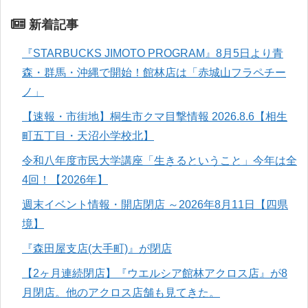
新着記事
『STARBUCKS JIMOTO PROGRAM』8月5日より青
森・群馬・沖縄で開始！館林店は「赤城山フラペチー
ノ」
【速報・市街地】桐生市クマ目撃情報 2026.8.6【相生
町五丁目・天沼小学校北】
令和八年度市民大学講座「生きるということ」今年は全
4回！【2026年】
週末イベント情報・開店閉店 ～2026年8月11日【四県
境】
『森田屋支店(大手町)』が閉店
【2ヶ月連続閉店】『ウエルシア館林アクロス店』が8
月閉店。他のアクロス店舗も見てきた。