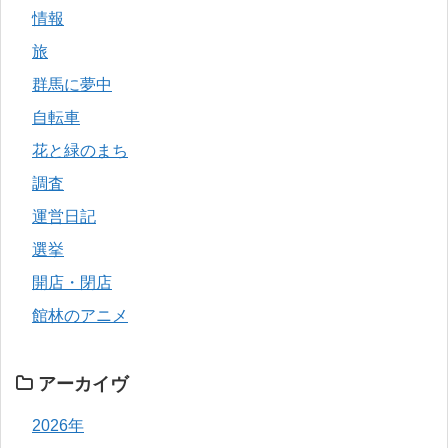
情報
旅
群馬に夢中
自転車
花と緑のまち
調査
運営日記
選挙
開店・閉店
館林のアニメ
アーカイヴ
2026年