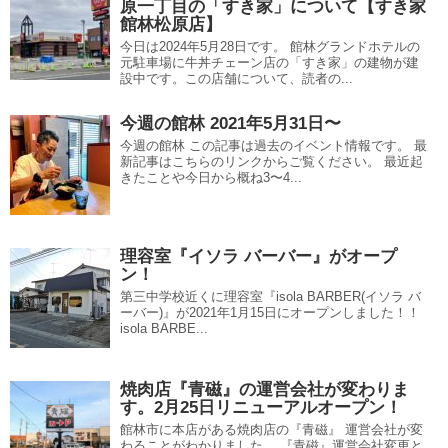
原一丁目の「すき家」について【すき家
館林松原店】
今日は2024年5月28日です。 館林グランドホテルの
元駐車場に牛丼チェーン店の「すき家」の建物が建
設中です。この店舗について、読者の...
今週の館林 2021年5月31日〜
今週の館林 この記事は過去のイベント情報です。 最
新記事はこちらのリンクからご覧ください。 最近起
きたことや今日から概ね3〜4...
理容室『イソラ バーバー』がオープ
ン！
第三中学校近くに理容室『isola BARBER(イソラ バ
ーバー)』が2021年1月15日にオープンしました！！
isola BARBE...
焼肉店『青磁』の運営会社が変わりま
す。2月25日リニューアルオープン！
館林市に本店がある焼肉店の『青磁』 運営会社が変
わることがわかりました。 『青磁』運営会社変更と