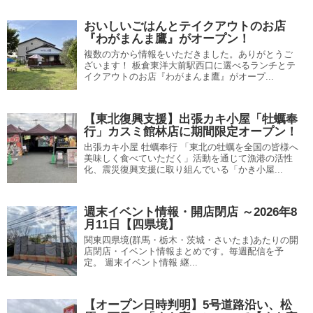
おいしいごはんとテイクアウトのお店
『わがまんま鷹』がオープン！
複数の方から情報をいただきました。ありがとうご
ざいます！ 板倉東洋大前駅西口に選べるランチとテ
イクアウトのお店『わがまんま鷹』がオープ...
【東北復興支援】出張カキ小屋「牡蠣奉
行」カスミ館林店に期間限定オープン！
出張カキ小屋 牡蠣奉行 「東北の牡蠣を全国の皆様へ
美味しく食べていただく」活動を通じて漁港の活性
化、震災復興支援に取り組んでいる「かき小屋...
週末イベント情報・開店閉店 ～2026年8
月11日【四県境】
関東四県境(群馬・栃木・茨城・さいたま)あたりの開
店閉店・イベント情報まとめです。毎週配信を予
定。 週末イベント情報 継...
【オープン日時判明】5号道路沿い、松