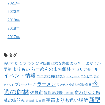
2021年
2020年
2019年
2018年
2017年
タグ
たてラ
まっきー
ばなな先生
よかよか
あいず
つつじが岡公園
よりもい
らーめんのまち館林
学院
アゼリアモール
イベント情報
コロナに負けない
コンサート
コンビニ
テイ
今
ラーメン
プレーパーク
ワクチン
今週と先週の館林
クアウト
週の館林
佐野市
変わりゆく館
冒険遊び場
千代田町
新型
宇宙よりも遠い場所
林の街並み
太田市
大泉町