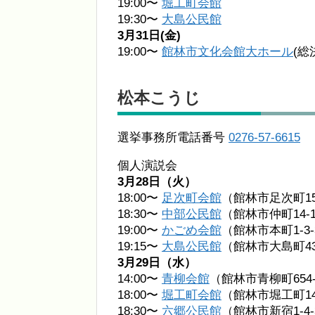
19:00〜
堀工町会館
19:30〜
大島公民館
3月31日(金)
19:00〜
館林市文化会館大ホール
(総
松本こうじ
選挙事務所電話番号
0276-57-6615
個人演説会
3月28日（火）
18:00〜
足次町会館
（館林市足次町1
18:30〜
中部公民館
（館林市仲町14-
19:00〜
かごめ会館
（館林市本町1-3-
19:15〜
大島公民館
（館林市大島町43
3月29日（水）
14:00〜
青柳会館
（館林市青柳町654
18:00〜
堀工町会館
（館林市堀工町14
18:30〜
六郷公民館
（館林市新宿1-4-