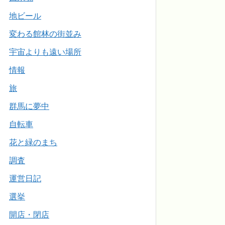
地ビール
変わる館林の街並み
宇宙よりも遠い場所
情報
旅
群馬に夢中
自転車
花と緑のまち
調査
運営日記
選挙
開店・閉店