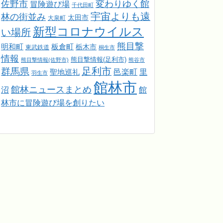
佐野市
変わりゆく館
冒険遊び場
千代田町
宇宙よりも遠
林の街並み
太田市
大泉町
新型コロナウイルス
い場所
熊目撃
明和町
板倉町
栃木市
東武鉄道
桐生市
情報
熊目撃情報(足利市)
熊目撃情報(佐野市)
熊谷市
足利市
群馬県
邑楽町
里
聖地巡礼
羽生市
館林市
館林ニュースまとめ
館
沼
林市に冒険遊び場を創りたい