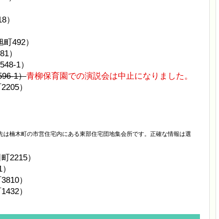
）
18）
町492）
81）
48-1）
96-1）
青柳保育園での演説会は中止になりました。
2205）
は楠木町の市営住宅内にある東部住宅団地集会所です。正確な情報は選
町2215）
1）
810）
432）