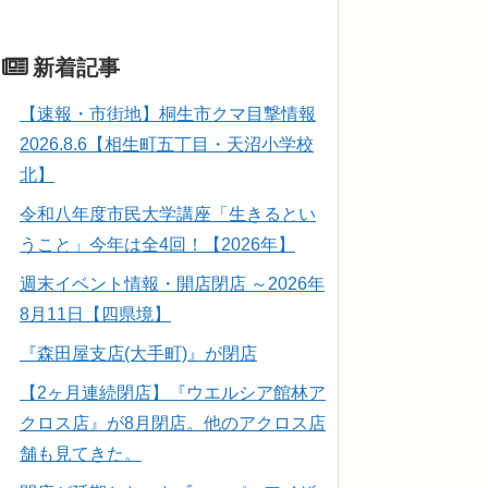
新着記事
【速報・市街地】桐生市クマ目撃情報
2026.8.6【相生町五丁目・天沼小学校
北】
令和八年度市民大学講座「生きるとい
うこと」今年は全4回！【2026年】
週末イベント情報・開店閉店 ～2026年
8月11日【四県境】
『森田屋支店(大手町)』が閉店
【2ヶ月連続閉店】『ウエルシア館林ア
クロス店』が8月閉店。他のアクロス店
舗も見てきた。