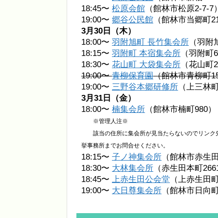
18:45〜
松原会館
（館林市松原2-7-7
19:00〜
郷谷公民館
（館林市当郷町2
3月30日（木）
18:00〜
羽附旭町 長竹集会所
（羽附旭
18:15〜
羽附町 本宿集会所
（羽附町6
18:30〜
花山町 大袋集会所
（花山町25
19:00〜
青柳保育園
（館林市青柳町15
19:00〜
三野谷本郷研修所
（上三林町
3月31日（金）
18:00〜
楠集会所
（館林市楠町980）
※管理人注※
該当の住所に集会所が見当たらないのでリンク先
挙事務所までお問合せください。
18:15〜
子ノ神集会所
（館林市赤生田
18:30〜
大林集会所
（赤生田本町266
18:45〜
上赤生田公会堂
（上赤生田町3
19:00〜
大日尊集会所
（館林市日向町1