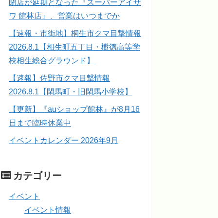
閉店が延期となった『スーパーアイザ
ワ 館林店』、営業はいつまでか
【速報・市街地】桐生市クマ目撃情報
2026.8.1【相生町五丁目・樹徳高等学
校相生総合グラウンド】
【速報】佐野市クマ目撃情報
2026.8.1【閑馬町・旧閑馬小学校】
【更新】『auショップ館林』が8月16
日まで臨時休業中
イベントカレンダー 2026年9月
カテゴリー
イベント
イベント情報