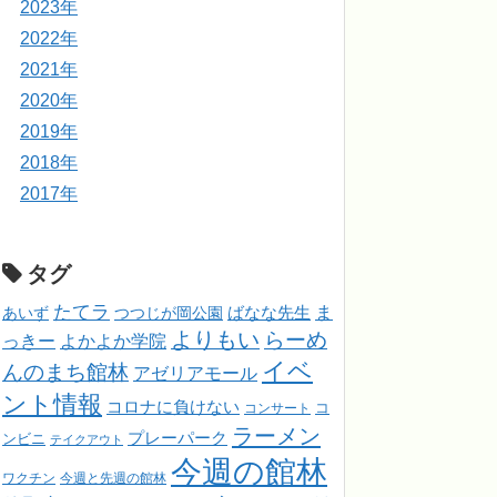
2023年
2022年
2021年
2020年
2019年
2018年
2017年
タグ
たてラ
ま
ばなな先生
あいず
つつじが岡公園
よりもい
らーめ
っきー
よかよか学院
イベ
んのまち館林
アゼリアモール
ント情報
コロナに負けない
コンサート
コ
ラーメン
プレーパーク
ンビニ
テイクアウト
今週の館林
ワクチン
今週と先週の館林