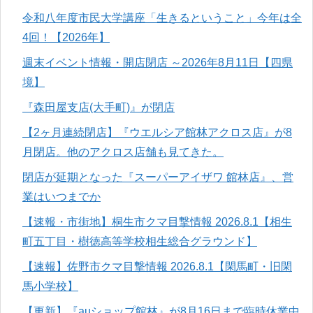
令和八年度市民大学講座「生きるということ」今年は全
4回！【2026年】
週末イベント情報・開店閉店 ～2026年8月11日【四県
境】
『森田屋支店(大手町)』が閉店
【2ヶ月連続閉店】『ウエルシア館林アクロス店』が8
月閉店。他のアクロス店舗も見てきた。
閉店が延期となった『スーパーアイザワ 館林店』、営
業はいつまでか
【速報・市街地】桐生市クマ目撃情報 2026.8.1【相生
町五丁目・樹徳高等学校相生総合グラウンド】
【速報】佐野市クマ目撃情報 2026.8.1【閑馬町・旧閑
馬小学校】
【更新】『auショップ館林』が8月16日まで臨時休業中