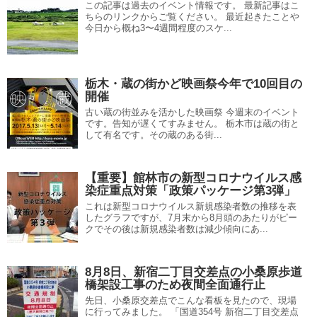
この記事は過去のイベント情報です。 最新記事はこ
ちらのリンクからご覧ください。 最近起きたことや
今日から概ね3〜4週間程度のスケ...
栃木・蔵の街かど映画祭今年で10回目の
開催
古い蔵の街並みを活かした映画祭 今週末のイベント
です。告知が遅くてすみません。 栃木市は蔵の街と
して有名です。その蔵のある街...
【重要】館林市の新型コロナウイルス感
染症重点対策「政策パッケージ第3弾」
これは新型コロナウイルス新規感染者数の推移を表
したグラフですが、7月末から8月頭のあたりがピー
クでその後は新規感染者数は減少傾向にあ...
8月8日、新宿二丁目交差点の小桑原歩道
橋架設工事のため夜間全面通行止
先日、小桑原交差点でこんな看板を見たので、現場
に行ってみました。 「国道354号 新宿二丁目交差点