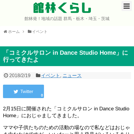
館林くらし
館林発！地域の話題 群馬・栃木・埼玉・茨城
ホーム
ホーム
イベント
開店・閉店
イベント
「コミクルサロン in Dance Studio Home」に
行ってきたよ
グルメ
2018/2/19
イベント
,
ニュース
ショップ
0
まとめ
2月15日に開催された「コミクルサロン in Dance Studio
コミュニティ
Home」におじゃましてきました。
宇宙よりも遠い場所
ママや子供たちのための活動の場なので私などはおじゃ