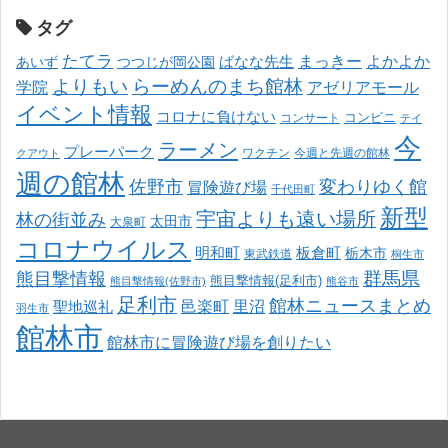
タグ
たてラ
まっきー
ばなな先生
よかよか
あいず
つつじが岡公園
よりもい
らーめんのまち館林
学院
アゼリアモール
イベント情報
コロナに負けない
コンサート
コンビニ
テイ
今
ラーメン
プレーパーク
ワクチン
今週と先週の館林
クアウト
週の館林
佐野市
変わりゆく館
冒険遊び場
千代田町
新型
宇宙よりも遠い場所
林の街並み
太田市
大泉町
コロナウイルス
明和町
板倉町
栃木市
東武鉄道
桐生市
熊目撃情報
群馬県
熊目撃情報(足利市)
熊目撃情報(佐野市)
熊谷市
足利市
館林ニュースまとめ
邑楽町
里沼
聖地巡礼
羽生市
館林市
館林市に冒険遊び場を創りたい