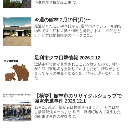
小桑原歩道橋架設工事 交...
今週の館林 2月19日(月)〜
最近起きたことや今日から1週間のスケジュール的な
内容です。館林近隣の情報も掲載します。 告知など
したい方は情報提供のページにコ...
足利市クマ目撃情報 2026.2.12
近隣市町で熊が目撃されることが増えたので、昨年
から熊目撃地図を更新していましたが、情報がまと
まってからの更新となるため、情報が遅くなり、ま
た...
【検挙】館林市のリサイクルショップで
強盗未遂事件 2025.12.1
12月2日追記、被疑者は検挙されました。 たてばや
し情報配信メールより 昨日、野辺町地内で発生した
強盗未遂事件の被疑者に...