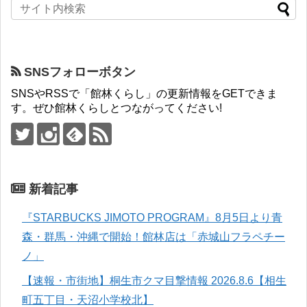
SNSフォローボタン
SNSやRSSで「館林くらし」の更新情報をGETできま
す。ぜひ館林くらしとつながってください!
新着記事
『STARBUCKS JIMOTO PROGRAM』8月5日より青
森・群馬・沖縄で開始！館林店は「赤城山フラペチー
ノ」
【速報・市街地】桐生市クマ目撃情報 2026.8.6【相生
町五丁目・天沼小学校北】