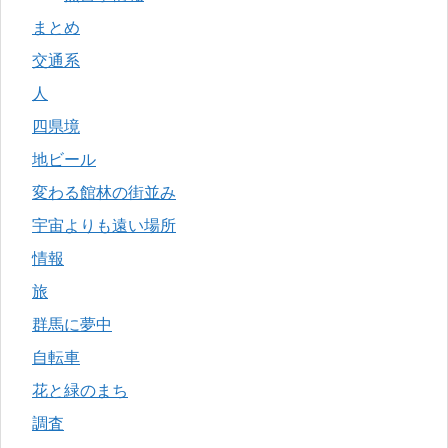
まとめ
交通系
人
四県境
地ビール
変わる館林の街並み
宇宙よりも遠い場所
情報
旅
群馬に夢中
自転車
花と緑のまち
調査