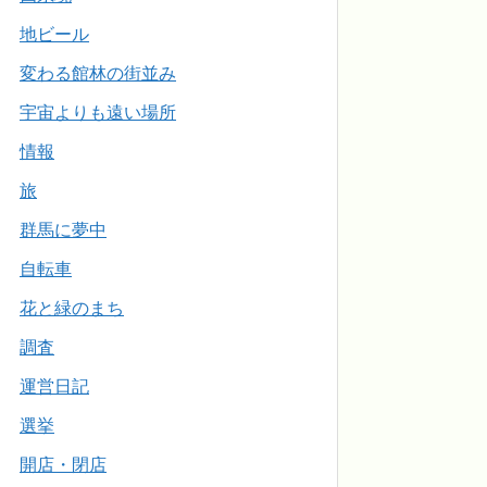
地ビール
変わる館林の街並み
宇宙よりも遠い場所
情報
旅
群馬に夢中
自転車
花と緑のまち
調査
運営日記
選挙
開店・閉店