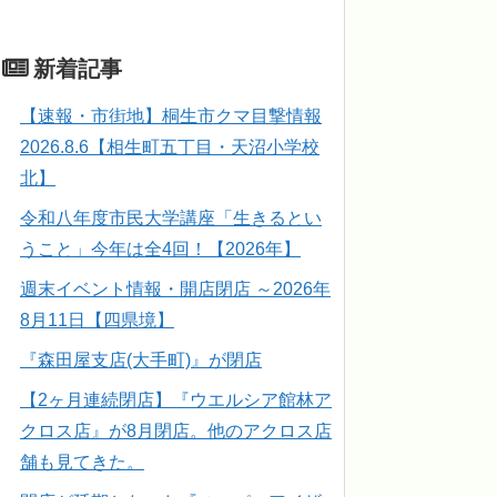
新着記事
【速報・市街地】桐生市クマ目撃情報
2026.8.6【相生町五丁目・天沼小学校
北】
令和八年度市民大学講座「生きるとい
うこと」今年は全4回！【2026年】
週末イベント情報・開店閉店 ～2026年
8月11日【四県境】
『森田屋支店(大手町)』が閉店
【2ヶ月連続閉店】『ウエルシア館林ア
クロス店』が8月閉店。他のアクロス店
舗も見てきた。