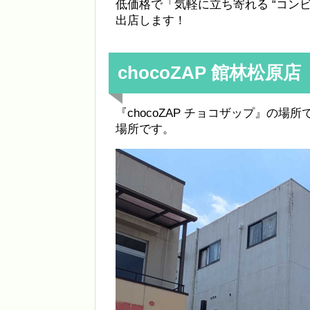
低価格で「気軽に立ち寄れる “コンビニ
出店します！
chocoZAP 館林松原店
『chocoZAP チョコザップ』の場
場所です。