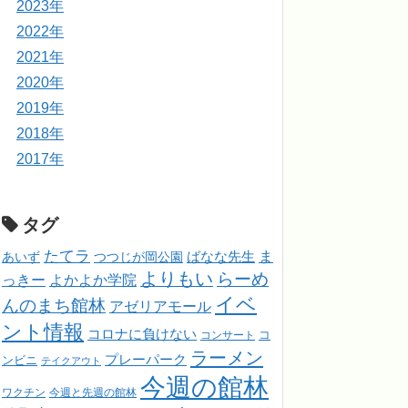
2023年
2022年
2021年
2020年
2019年
2018年
2017年
タグ
たてラ
ま
ばなな先生
あいず
つつじが岡公園
よりもい
らーめ
っきー
よかよか学院
イベ
んのまち館林
アゼリアモール
ント情報
コロナに負けない
コンサート
コ
ラーメン
プレーパーク
ンビニ
テイクアウト
今週の館林
ワクチン
今週と先週の館林