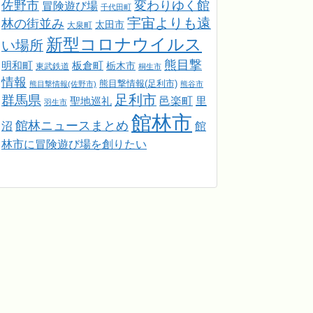
佐野市
変わりゆく館
冒険遊び場
千代田町
宇宙よりも遠
林の街並み
太田市
大泉町
新型コロナウイルス
い場所
熊目撃
明和町
板倉町
栃木市
東武鉄道
桐生市
情報
熊目撃情報(足利市)
熊目撃情報(佐野市)
熊谷市
足利市
群馬県
邑楽町
里
聖地巡礼
羽生市
館林市
館林ニュースまとめ
館
沼
林市に冒険遊び場を創りたい