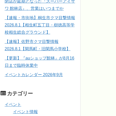
閉店が延期となった『スーパーアイザ
ワ 館林店』、営業はいつまでか
【速報・市街地】桐生市クマ目撃情報
2026.8.1【相生町五丁目・樹徳高等学
校相生総合グラウンド】
【速報】佐野市クマ目撃情報
2026.8.1【閑馬町・旧閑馬小学校】
【更新】『auショップ館林』が8月16
日まで臨時休業中
イベントカレンダー 2026年9月
カテゴリー
イベント
イベント情報