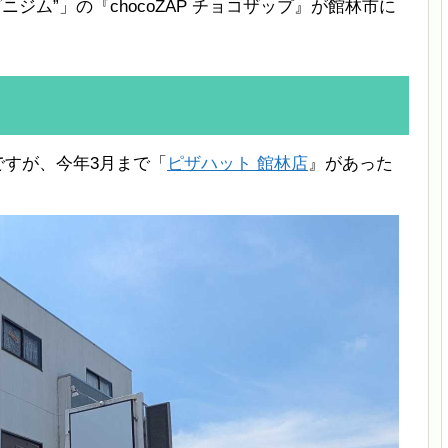
ジム”」の『chocoZAP チョコザップ』が館林市に
所ですが、今年3月まで「
ピザハット 館林店
』があった