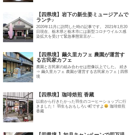
【四県境】岩下の新生姜ミュージアムで
ランチ♪
2020年11月に訪問した時の記事です。 2021年1月20
日現在、栃木県と栃木市には新型コロナウイルス感
染拡大を受けて緊急事態宣言が...
【四県境】繭久里カフェ 農園が運営す
る古民家カフェ
農園と古民家の組み合わせは想像以上でした。 続き
⇒ 繭久里カフェ 農園が運営する古民家カフェ | 四県
境
【四県境】珈琲焙煎 香藏
以前から行きたかった羽生のコーヒーショップに行
きました！ 羽生もおもしろい町ですよ
珈琲焙煎
香藏
【四県境 】如月キャンペーンで四万温