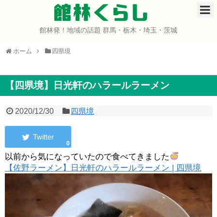
館林くらし
館林発！地域の話題 群馬・栃木・埼玉・茨城
ホーム
ホーム
四県境
開店・閉店
イベント
【四県境】日光軒のハラールラーメン
グルメ
2020/12/30
四県境
ショップ
0
まとめ
以前から気になっていたので食べてきました
【佐野ラーメン】日光軒のハラールラーメン | 四県境
コミュニティ
宇宙よりも遠い場所