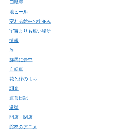
四県境
地ビール
変わる館林の街並み
宇宙よりも遠い場所
情報
旅
群馬に夢中
自転車
花と緑のまち
調査
運営日記
選挙
開店・閉店
館林のアニメ