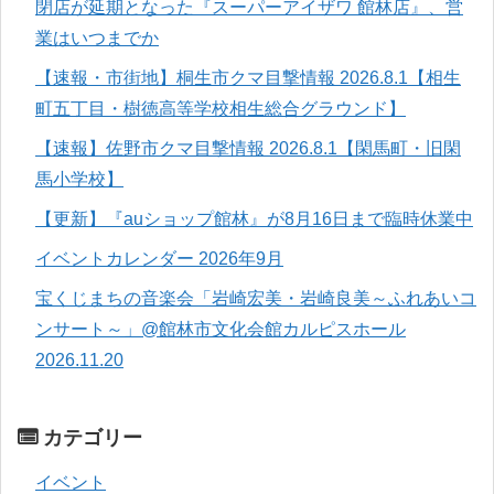
閉店が延期となった『スーパーアイザワ 館林店』、営
業はいつまでか
【速報・市街地】桐生市クマ目撃情報 2026.8.1【相生
町五丁目・樹徳高等学校相生総合グラウンド】
【速報】佐野市クマ目撃情報 2026.8.1【閑馬町・旧閑
馬小学校】
【更新】『auショップ館林』が8月16日まで臨時休業中
イベントカレンダー 2026年9月
宝くじまちの音楽会「岩崎宏美・岩崎良美～ふれあいコ
ンサート～」@館林市文化会館カルピスホール
2026.11.20
カテゴリー
イベント