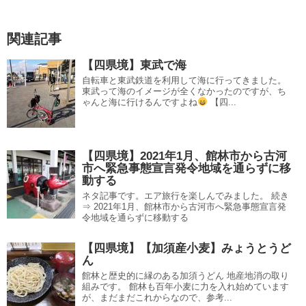
関連記事
【四県境】東武で海
自転車と東武鉄道を利用して海に行ってきました。
東武って海のイメージが全くなかったのですが、ち
ゃんと海に行けるんですよね
【四...
【四県境】2021年1月、館林市から古河
市へ緊急事態宣言発令地域を通らずに移
動する
ネタ記事です。エア旅行を楽しんでみました。 続き
⇒ 2021年1月、館林市から古河市へ緊急事態宣言発
令地域を通らずに移動する
【四県境】【加須産小麦】みょうとうど
ん
館林と歴史的に縁のある加須うどん 地産地消の取り
組みです。 館林も百年小麦に力を入れ始めています
が、まだまだこれからなので、参考...