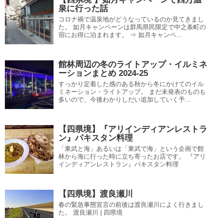
泉に行った話
コロナ禍で温泉地がどうなっているのか見てきまし
た。 如月キャンペーンは群馬県民限定で中之条町の
宿にお得に泊まれます。 ⇒ 如月キャンペ...
館林周辺の冬のライトアップ・イルミネ
ーションまとめ 2024-25
すっかり定着した感のある秋から冬にかけてのイル
ミネーション・ライトアップ。 まだ未発表のものも
多いので、今後わかりしだい追加していく予...
【四県境】『アリインディアンレストラ
ン』パキスタン料理
「東武と海」あるいは「東武で海」という企画で館
林から海に行った時に立ち寄ったお店です。 『アリ
インディアンレストラン』パキスタン料理
【四県境】渡良瀬川
春の緊急事態宣言の前後は渡良瀬川によく行きまし
た。 渡良瀬川 | 四県境