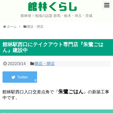
館林くらし
館林発！地域の話題 群馬・栃木・埼玉・茨城
ホーム
ホーム
開店・閉店
開店・閉店
イベント
館林駅西口にテイクアウト専門店『朱鷺ごは
ん』建設中
グルメ
2022/3/14
開店・閉店
ショップ
0
まとめ
朱鷺ごはん
館林駅西口入口交差点角で『
』の新築工事
コミュニティ
中です。
宇宙よりも遠い場所