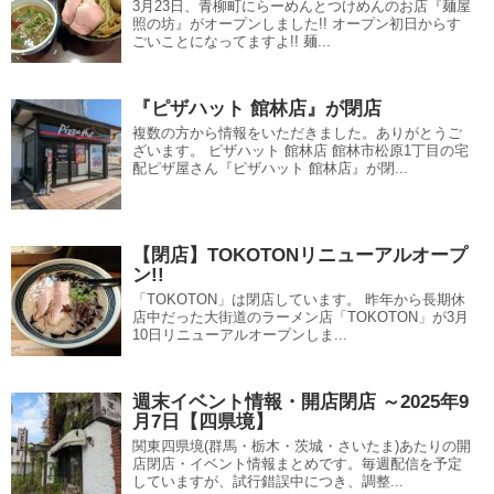
3月23日、青柳町にらーめんとつけめんのお店『麺屋
照の坊』がオープンしました!! オープン初日からす
ごいことになってますよ!! 麺...
『ピザハット 館林店』が閉店
複数の方から情報をいただきました。ありがとうご
ざいます。 ピザハット 館林店 館林市松原1丁目の宅
配ピザ屋さん『ピザハット 館林店』が閉...
【閉店】TOKOTONリニューアルオープ
ン!!
「TOKOTON」は閉店しています。 昨年から長期休
店中だった大街道のラーメン店「TOKOTON」が3月
10日リニューアルオープンしま...
週末イベント情報・開店閉店 ～2025年9
月7日【四県境】
関東四県境(群馬・栃木・茨城・さいたま)あたりの開
店閉店・イベント情報まとめです。毎週配信を予定
していますが、試行錯誤中につき、調整...