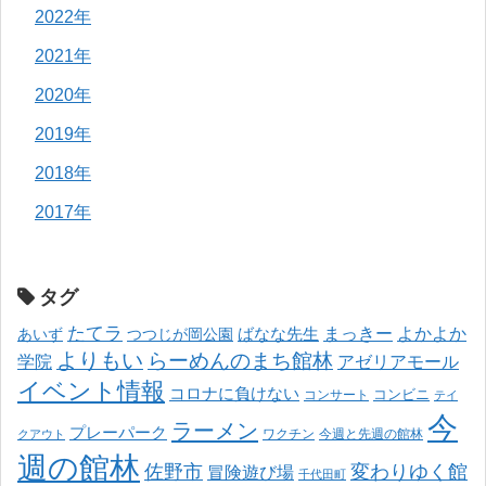
2022年
2021年
2020年
2019年
2018年
2017年
タグ
たてラ
まっきー
ばなな先生
よかよか
あいず
つつじが岡公園
よりもい
らーめんのまち館林
学院
アゼリアモール
イベント情報
コロナに負けない
コンサート
コンビニ
テイ
今
ラーメン
プレーパーク
ワクチン
今週と先週の館林
クアウト
週の館林
佐野市
変わりゆく館
冒険遊び場
千代田町