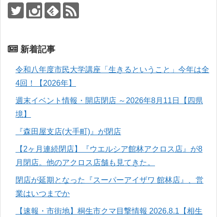
新着記事
令和八年度市民大学講座「生きるということ」今年は全
4回！【2026年】
週末イベント情報・開店閉店 ～2026年8月11日【四県
境】
『森田屋支店(大手町)』が閉店
【2ヶ月連続閉店】『ウエルシア館林アクロス店』が8
月閉店。他のアクロス店舗も見てきた。
閉店が延期となった『スーパーアイザワ 館林店』、営
業はいつまでか
【速報・市街地】桐生市クマ目撃情報 2026.8.1【相生