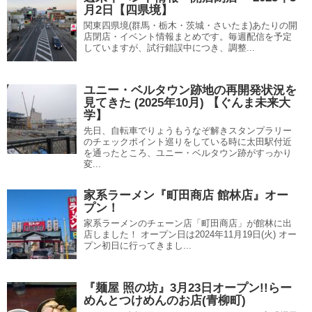
月2日【四県境】
関東四県境(群馬・栃木・茨城・さいたま)あたりの開
店閉店・イベント情報まとめです。毎週配信を予定
していますが、試行錯誤中につき、調整...
ユニー・ベルタウン跡地の再開発状況を
見てきた (2025年10月) 【ぐんま未来大
学】
先日、自転車でりょうもうなぞ解きスタンプラリー
のチェックポイント巡りをしている時に太田駅付近
を通ったところ、ユニー・ベルタウン跡がすっかり
変...
家系ラーメン『町田商店 館林店』オー
プン！
家系ラーメンのチェーン店「町田商店」が館林に出
店しました！ オープン日は2024年11月19日(火) オー
プン初日に行ってきまし...
『麺屋 照の坊』3月23日オープン!!らー
めんとつけめんのお店(青柳町)