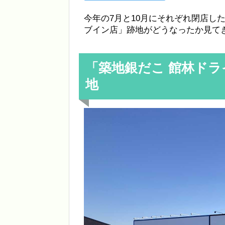
今年の7月と10月にそれぞれ閉店し
ブイン店」跡地がどうなったか見て
「築地銀だこ 館林ド
地