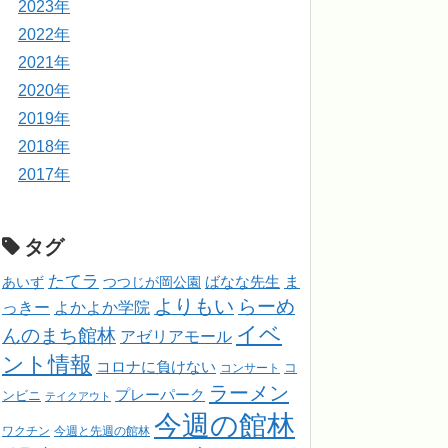
2023年
2022年
2021年
2020年
2019年
2018年
2017年
タグ
たてラ
ま
ばなな先生
あいず
つつじが岡公園
よりもい
らーめ
っきー
よかよか学院
イベ
んのまち館林
アゼリアモール
ント情報
コロナに負けない
コンサート
コ
ラーメン
プレーパーク
ンビニ
テイクアウト
今週の館林
ワクチン
今週と先週の館林