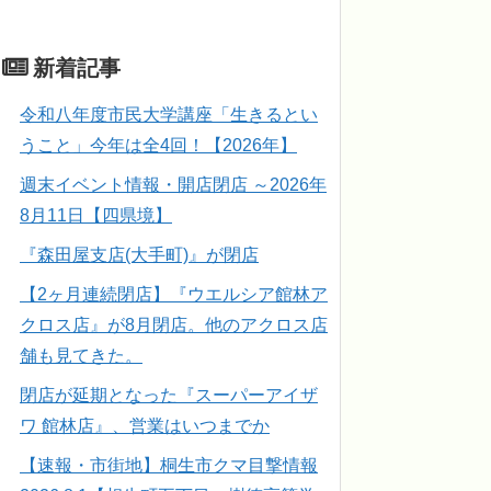
新着記事
令和八年度市民大学講座「生きるとい
うこと」今年は全4回！【2026年】
週末イベント情報・開店閉店 ～2026年
8月11日【四県境】
『森田屋支店(大手町)』が閉店
【2ヶ月連続閉店】『ウエルシア館林ア
クロス店』が8月閉店。他のアクロス店
舗も見てきた。
閉店が延期となった『スーパーアイザ
ワ 館林店』、営業はいつまでか
【速報・市街地】桐生市クマ目撃情報