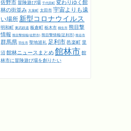
佐野市
変わりゆく館
冒険遊び場
千代田町
宇宙よりも遠
林の街並み
太田市
大泉町
新型コロナウイルス
い場所
熊目撃
明和町
板倉町
栃木市
東武鉄道
桐生市
情報
熊目撃情報(足利市)
熊目撃情報(佐野市)
熊谷市
足利市
群馬県
邑楽町
里
聖地巡礼
羽生市
館林市
館林ニュースまとめ
館
沼
林市に冒険遊び場を創りたい