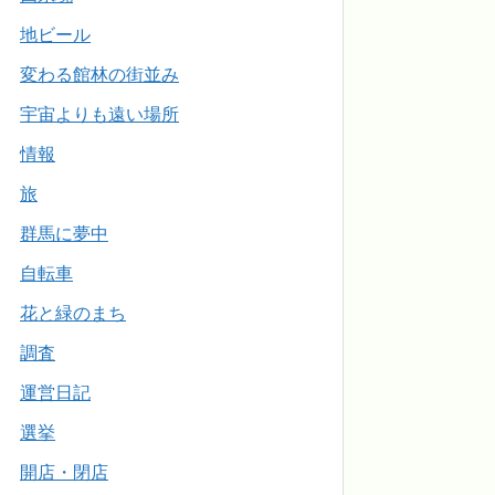
地ビール
変わる館林の街並み
宇宙よりも遠い場所
情報
旅
群馬に夢中
自転車
花と緑のまち
調査
運営日記
選挙
開店・閉店