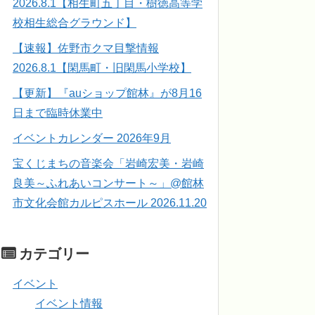
2026.8.1【相生町五丁目・樹徳高等学
校相生総合グラウンド】
【速報】佐野市クマ目撃情報
2026.8.1【閑馬町・旧閑馬小学校】
【更新】『auショップ館林』が8月16
日まで臨時休業中
イベントカレンダー 2026年9月
宝くじまちの音楽会「岩崎宏美・岩崎
良美～ふれあいコンサート～」@館林
市文化会館カルピスホール 2026.11.20
カテゴリー
イベント
イベント情報