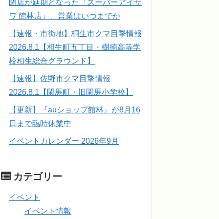
閉店が延期となった『スーパーアイザ
ワ 館林店』、営業はいつまでか
【速報・市街地】桐生市クマ目撃情報
2026.8.1【相生町五丁目・樹徳高等学
校相生総合グラウンド】
【速報】佐野市クマ目撃情報
2026.8.1【閑馬町・旧閑馬小学校】
【更新】『auショップ館林』が8月16
日まで臨時休業中
イベントカレンダー 2026年9月
カテゴリー
イベント
イベント情報