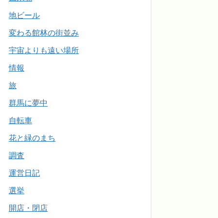
地ビール
変わる館林の街並み
宇宙よりも遠い場所
情報
旅
群馬に夢中
自転車
花と緑のまち
調査
運営日記
選挙
開店・閉店