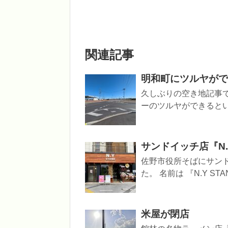
関連記事
明和町にツルヤがで
久しぶりの空き地記事で
ーのツルヤができるとい
サンドイッチ店『N.
佐野市役所そばにサン
た。 名前は 『N.Y ST
米屋が閉店