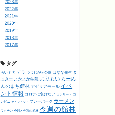
2023年
2022年
2021年
2020年
2019年
2018年
2017年
タグ
たてラ
ま
ばなな先生
あいず
つつじが岡公園
よりもい
らーめ
っきー
よかよか学院
イベ
んのまち館林
アゼリアモール
ント情報
コロナに負けない
コンサート
コ
ラーメン
プレーパーク
ンビニ
テイクアウト
今週の館林
ワクチン
今週と先週の館林