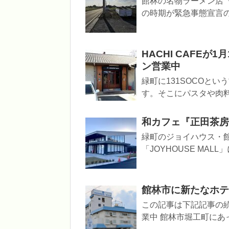
館林の名物ラーメン店『
の時期が緊急事態宣言の
HACHI CAFE
ン営業中
緑町に131SOCOと
す。そこにパスタや肉料理の
和カフェ『正田茶房 
緑町のジョイハウス・
「JOYHOUSE MAL
館林市に新たなホテ
この記事は下記記事の
業中 館林市堀工町にあ