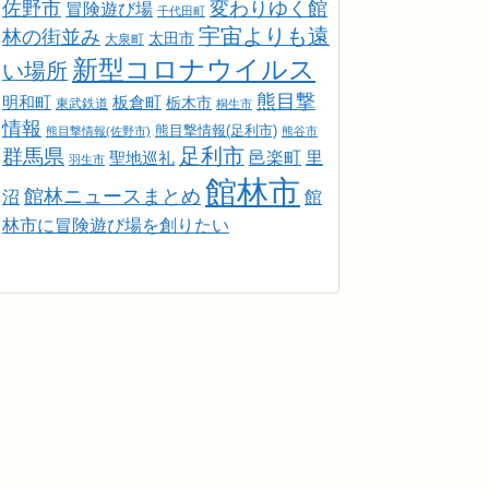
佐野市
変わりゆく館
冒険遊び場
千代田町
宇宙よりも遠
林の街並み
太田市
大泉町
新型コロナウイルス
い場所
熊目撃
明和町
板倉町
栃木市
東武鉄道
桐生市
情報
熊目撃情報(足利市)
熊目撃情報(佐野市)
熊谷市
足利市
群馬県
邑楽町
里
聖地巡礼
羽生市
館林市
館林ニュースまとめ
館
沼
林市に冒険遊び場を創りたい