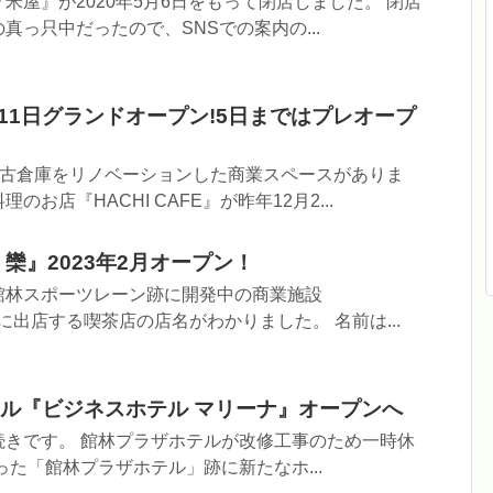
米屋』が2020年5月6日をもって閉店しました。 閉店
真っ只中だったので、SNSでの案内の...
が1月11日グランドオープン!5日まではプレオープ
いう古倉庫をリノベーションした商業スペースがありま
お店『HACHI CAFE』が昨年12月2...
欒』2023年2月オープン！
館林スポーツレーン跡に開発中の商業施設
L」に出店する喫茶店の店名がわかりました。 名前は...
ル『ビジネスホテル マリーナ』オープンへ
続きです。 館林プラザホテルが改修工事のため一時休
った「館林プラザホテル」跡に新たなホ...