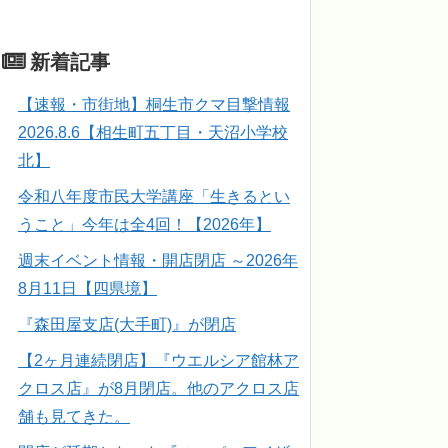
新着記事
【速報・市街地】桐生市クマ目撃情報
2026.8.6【相生町五丁目・天沼小学校
北】
令和八年度市民大学講座「生きるとい
うこと」今年は全4回！【2026年】
週末イベント情報・開店閉店 ～2026年
8月11日【四県境】
『森田屋支店(大手町)』が閉店
【2ヶ月連続閉店】『ウエルシア館林ア
クロス店』が8月閉店。他のアクロス店
舗も見てきた。