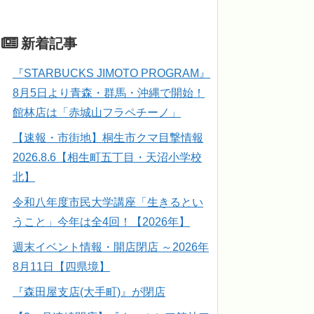
新着記事
『STARBUCKS JIMOTO PROGRAM』
8月5日より青森・群馬・沖縄で開始！
館林店は「赤城山フラペチーノ」
【速報・市街地】桐生市クマ目撃情報
2026.8.6【相生町五丁目・天沼小学校
北】
令和八年度市民大学講座「生きるとい
うこと」今年は全4回！【2026年】
週末イベント情報・開店閉店 ～2026年
8月11日【四県境】
『森田屋支店(大手町)』が閉店