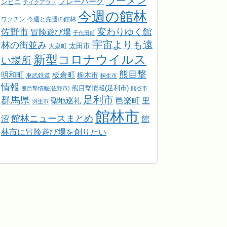
ラーメン
プレーパーク
ンビニ
テイクアウト
今週の館林
ワクチン
今週と先週の館林
佐野市
変わりゆく館
冒険遊び場
千代田町
宇宙よりも遠
林の街並み
太田市
大泉町
新型コロナウイルス
い場所
熊目撃
明和町
板倉町
栃木市
東武鉄道
桐生市
情報
熊目撃情報(足利市)
熊目撃情報(佐野市)
熊谷市
足利市
群馬県
邑楽町
里
聖地巡礼
羽生市
館林市
館林ニュースまとめ
館
沼
林市に冒険遊び場を創りたい