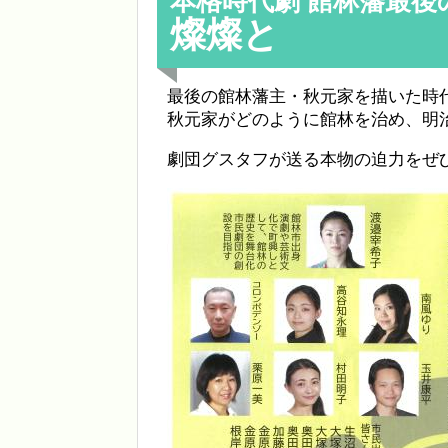
本格時代劇 館林藩最後
燦燦と
最後の館林藩主・秋元家を描いた時
秋元家がどのように館林を治め、明
劇団グスタフが送る本物の迫力をぜ