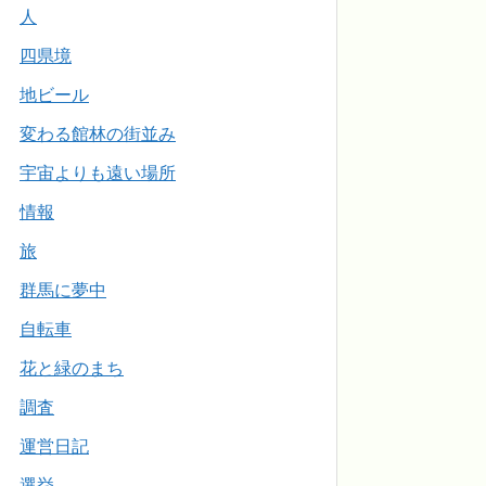
人
四県境
地ビール
変わる館林の街並み
宇宙よりも遠い場所
情報
旅
群馬に夢中
自転車
花と緑のまち
調査
運営日記
選挙