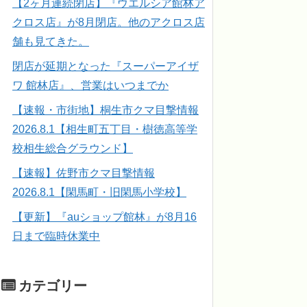
【2ヶ月連続閉店】『ウエルシア館林ア
クロス店』が8月閉店。他のアクロス店
舗も見てきた。
閉店が延期となった『スーパーアイザ
ワ 館林店』、営業はいつまでか
【速報・市街地】桐生市クマ目撃情報
2026.8.1【相生町五丁目・樹徳高等学
校相生総合グラウンド】
【速報】佐野市クマ目撃情報
2026.8.1【閑馬町・旧閑馬小学校】
【更新】『auショップ館林』が8月16
日まで臨時休業中
カテゴリー