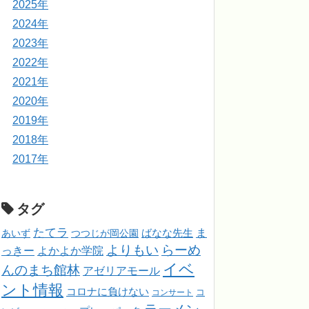
2025年
2024年
2023年
2022年
2021年
2020年
2019年
2018年
2017年
タグ
たてラ
ま
ばなな先生
あいず
つつじが岡公園
よりもい
らーめ
っきー
よかよか学院
イベ
んのまち館林
アゼリアモール
ント情報
コロナに負けない
コンサート
コ