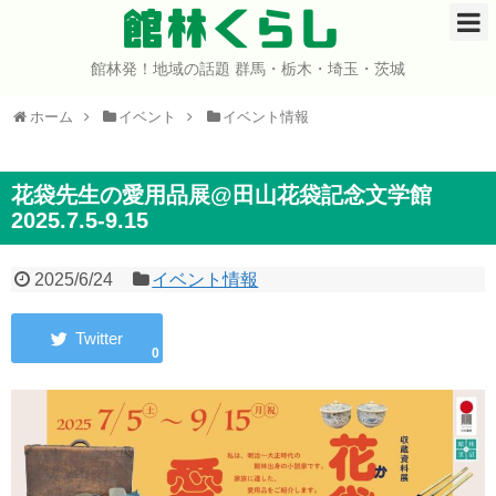
館林くらし
館林発！地域の話題 群馬・栃木・埼玉・茨城
ホーム
ホーム
イベント
イベント情報
開店・閉店
イベント
花袋先生の愛用品展@田山花袋記念文学館
2025.7.5-9.15
グルメ
2025/6/24
イベント情報
ショップ
0
まとめ
コミュニティ
宇宙よりも遠い場所