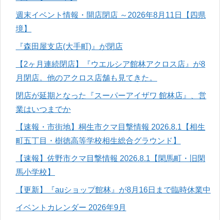
週末イベント情報・開店閉店 ～2026年8月11日【四県
境】
『森田屋支店(大手町)』が閉店
【2ヶ月連続閉店】『ウエルシア館林アクロス店』が8
月閉店。他のアクロス店舗も見てきた。
閉店が延期となった『スーパーアイザワ 館林店』、営
業はいつまでか
【速報・市街地】桐生市クマ目撃情報 2026.8.1【相生
町五丁目・樹徳高等学校相生総合グラウンド】
【速報】佐野市クマ目撃情報 2026.8.1【閑馬町・旧閑
馬小学校】
【更新】『auショップ館林』が8月16日まで臨時休業中
イベントカレンダー 2026年9月