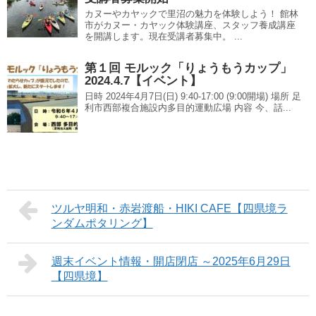
カヌーやカヤックで里沼の魅力を体験しよう！ 館林
市がカヌー・カヤック体験講座、スタッフ養成講座
を開講します。現在受講者募集中。 ...
第１回 モルック「りょうもうカップ」
2024.4.7【イベント】
日時 2024年4月7日(日) 9:40-17:00 (9:00開場) 場所 足
利市西部複合施設内多目的運動広場 内容 今、話...
ツルヤ明和・赤岩渡船・HIKI CAFE【四県境ラ
ンダムポタリング】
週末イベント情報・開店閉店 ～2025年6月29日
【四県境】