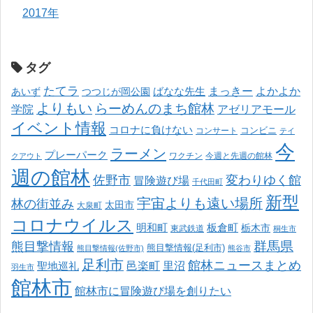
2017年
タグ
たてラ
まっきー
ばなな先生
よかよか
あいず
つつじが岡公園
よりもい
らーめんのまち館林
学院
アゼリアモール
イベント情報
コロナに負けない
コンサート
コンビニ
テイ
今
ラーメン
プレーパーク
ワクチン
今週と先週の館林
クアウト
週の館林
佐野市
変わりゆく館
冒険遊び場
千代田町
新型
宇宙よりも遠い場所
林の街並み
太田市
大泉町
コロナウイルス
明和町
板倉町
栃木市
東武鉄道
桐生市
熊目撃情報
群馬県
熊目撃情報(足利市)
熊目撃情報(佐野市)
熊谷市
足利市
館林ニュースまとめ
邑楽町
里沼
聖地巡礼
羽生市
館林市
館林市に冒険遊び場を創りたい