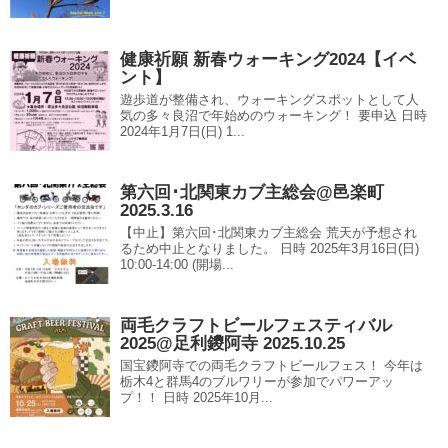
健康祈願 新春ウォーキング2024【イベ
ント】
遊歩道が整備され、ウォーキングスポットとして人
気の多々良沼で年始めのウォーキング！ 要申込 日時
2024年1月7日(日) 1...
第六回･北関東カブ主総会@邑楽町
2025.3.16
【中止】第六回･北関東カブ主総会 荒天が予想され
るため中止となりました。 日時 2025年3月16日(日)
10:00-14:00 (開場...
両毛クラフトビールフェスティバル
2025@足利鑁阿寺 2025.10.25
国宝鑁阿寺での両毛クラフトビールフェス！ 今年は
栃木4と群馬4のブルワリーが参加でパワーアッ
プ！！ 日時 2025年10月...