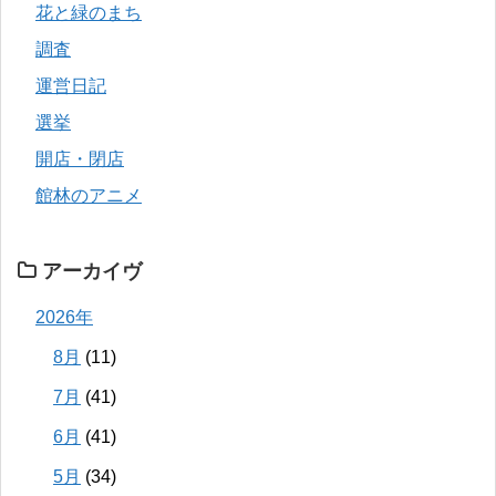
花と緑のまち
調査
運営日記
選挙
開店・閉店
館林のアニメ
アーカイヴ
2026年
8月
(11)
7月
(41)
6月
(41)
5月
(34)