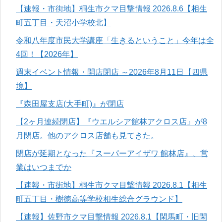
【速報・市街地】桐生市クマ目撃情報 2026.8.6【相生
町五丁目・天沼小学校北】
令和八年度市民大学講座「生きるということ」今年は全
4回！【2026年】
週末イベント情報・開店閉店 ～2026年8月11日【四県
境】
『森田屋支店(大手町)』が閉店
【2ヶ月連続閉店】『ウエルシア館林アクロス店』が8
月閉店。他のアクロス店舗も見てきた。
閉店が延期となった『スーパーアイザワ 館林店』、営
業はいつまでか
【速報・市街地】桐生市クマ目撃情報 2026.8.1【相生
町五丁目・樹徳高等学校相生総合グラウンド】
【速報】佐野市クマ目撃情報 2026.8.1【閑馬町・旧閑