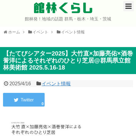
館林くらし
館林発！地域の話題 群馬・栃木・埼玉・茨城
ホーム
ホーム
イベント
イベント情報
開店・閉店
イベント
【たてびシアター2025】大竹直×加藤亮佑×酒巻
誉洋によるそれぞれのひとり芝居@群馬県立館
林美術館 2025.5.16-18
グルメ
ショップ
2025/4/16
イベント情報
まとめ
0
コミュニティ
宇宙よりも遠い場所