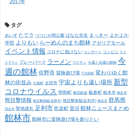
2017年
タグ
たてラ
まっきー
ばなな先生
よかよか
あいず
つつじが岡公園
よりもい
らーめんのまち館林
学院
アゼリアモール
イベント情報
コロナに負けない
コンサート
コンビニ
テイ
今
ラーメン
プレーパーク
ワクチン
今週と先週の館林
クアウト
週の館林
佐野市
変わりゆく館
冒険遊び場
千代田町
新型
宇宙よりも遠い場所
林の街並み
太田市
大泉町
コロナウイルス
明和町
板倉町
栃木市
東武鉄道
桐生市
熊目撃情報
群馬県
熊目撃情報(足利市)
熊目撃情報(佐野市)
熊谷市
足利市
館林ニュースまとめ
邑楽町
里沼
聖地巡礼
羽生市
館林市
館林市に冒険遊び場を創りたい