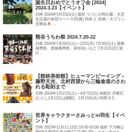
誕生日おめでとうオフ会 [2024]
2024.3.23【イベント】
日時 2024年3月23日(土) 場所 つつじが岡公園・大芝
生広場の休憩スペース(写真) 内容 1. 恒例・大プリン
交換会
...
熊谷うちわ祭 2024.7.20-22
日程 2024年7月20日(土)～22日(月) 7月20日(土) 渡御
発輿祭、渡御着輿祭、初叩合いなど 7月21日(日) 巡
行...
【館林美術館】ヒューマンビーイング－
藤野天光、北村西望から三輪途道のさわ
れる彫刻まで
日時 2024年1月27日(土)～4月7日(日) 休館日 月曜日
(ただし2月12日は開館)、2月13日(火) 時間 9:3...
世界キャラクターさみっとin羽生【イベ
ント】
日時 2023年11月11,12日 10:00-15:00 場所 下川崎公
園(埼玉県羽生市川崎2丁目281-30)・イオンモール