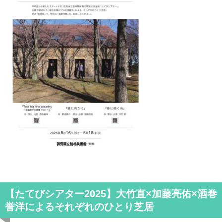
【たてびシアター2025】大竹直×加藤亮佑×酒巻
誉洋によるそれぞれのひとり芝居