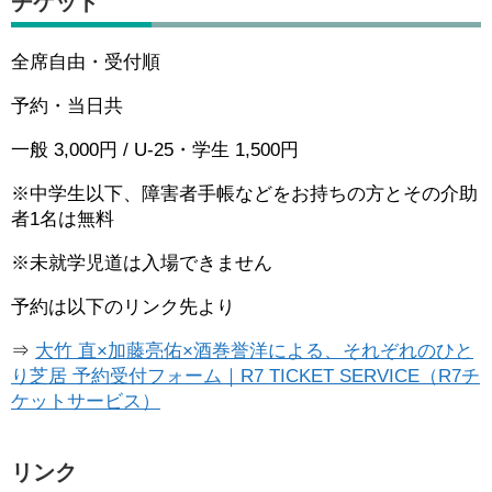
チケット
全席自由・受付順
予約・当日共
一般 3,000円 / U-25・学生 1,500円
※中学生以下、障害者手帳などをお持ちの方とその介助
者1名は無料
※未就学児道は入場できません
予約は以下のリンク先より
⇒
大竹 直×加藤亮佑×酒巻誉洋による、それぞれのひと
り芝居 予約受付フォーム｜R7 TICKET SERVICE（R7チ
ケットサービス）
リンク