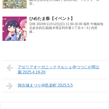
羽...
ひめたま祭【イベント】
日時 2023年11月12日(日) 11:00-16:00 場所 中橋緑地
北多目的広場(栃木県足利市通２丁目９−９) 内容
痛...
アゼリアオーガニックマルシェ@つつじが岡公
園 2025.4.19-20
鶉古城まつり@邑楽町 2025.5.5