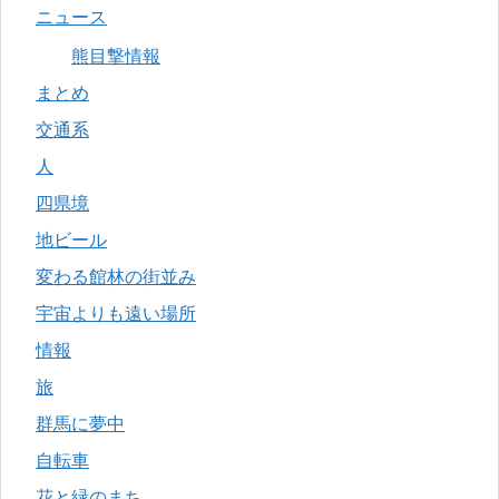
ニュース
熊目撃情報
まとめ
交通系
人
四県境
地ビール
変わる館林の街並み
宇宙よりも遠い場所
情報
旅
群馬に夢中
自転車
花と緑のまち