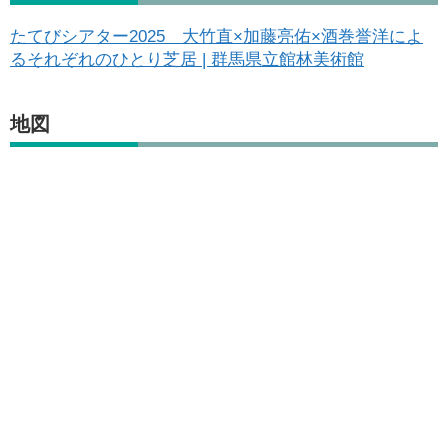
たてびシアター2025 大竹直×加藤亮佑×酒巻誉洋によ
るそれぞれのひとり芝居 | 群馬県立館林美術館
地図