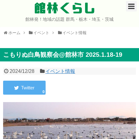
館林くらし
館林発！地域の話題 群馬・栃木・埼玉・茨城
ホーム
ホーム
イベント
イベント情報
開店・閉店
イベント
こもりぬ白鳥観察会@館林市 2025.1.18-19
グルメ
2024/12/28
イベント情報
ショップ
0
まとめ
コミュニティ
宇宙よりも遠い場所