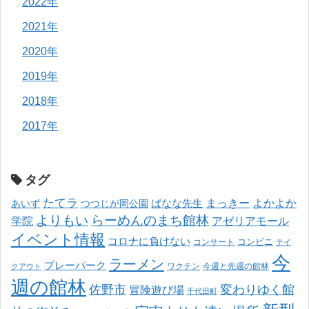
2022年
2021年
2020年
2019年
2018年
2017年
タグ
たてラ
まっきー
ばなな先生
よかよか
あいず
つつじが岡公園
よりもい
らーめんのまち館林
学院
アゼリアモール
イベント情報
コロナに負けない
コンサート
コンビニ
テイ
今
ラーメン
プレーパーク
ワクチン
今週と先週の館林
クアウト
週の館林
佐野市
変わりゆく館
冒険遊び場
千代田町