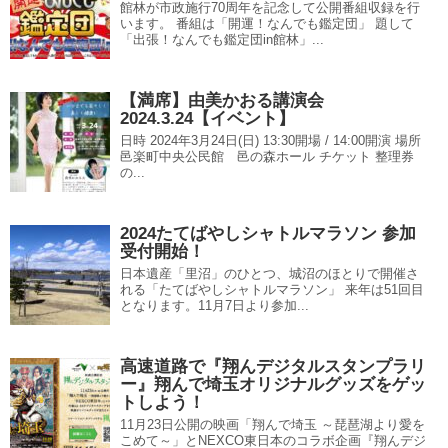
館林が市政施行70周年を記念して公開番組収録を行
います。 番組は「開運！なんでも鑑定団」 題して
「出張！なんでも鑑定団in館林」...
【満席】由美かおる講演会
2024.3.24【イベント】
日時 2024年3月24日(日) 13:30開場 / 14:00開演 場所
邑楽町中央公民館 邑の森ホール チケット 整理券
の...
2024たてばやしシャトルマラソン 参加
受付開始！
日本遺産「里沼」のひとつ、城沼のほとりで開催さ
れる「たてばやしシャトルマラソン」 来年は51回目
となります。11月7日より参加...
高速道路で『翔んデジタルスタンプラリ
ー』翔んで埼玉オリジナルグッズをゲッ
トしよう！
11月23日公開の映画「翔んで埼玉 ～琵琶湖より愛を
こめて～」とNEXCO東日本のコラボ企画『翔んデジ