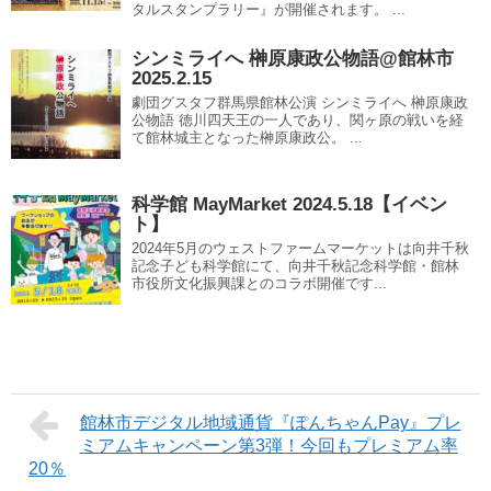
タルスタンプラリー』が開催されます。 ...
シンミライへ 榊原康政公物語@館林市
2025.2.15
劇団グスタフ群馬県館林公演 シンミライへ 榊原康政
公物語 徳川四天王の一人であり、関ヶ原の戦いを経
て館林城主となった榊原康政公。 ...
科学館 MayMarket 2024.5.18【イベン
ト】
2024年5月のウェストファームマーケットは向井千秋
記念子ども科学館にて、向井千秋記念科学館・館林
市役所文化振興課とのコラボ開催です...
館林市デジタル地域通貨『ぽんちゃんPay』プレ
ミアムキャンペーン第3弾！今回もプレミアム率
20％