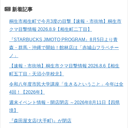
新着記事
桐生市相生町で今月3度の目撃【速報・市街地】桐生市
クマ目撃情報 2026.8.9【相生町二丁目】
『STARBUCKS JIMOTO PROGRAM』8月5日より青
森・群馬・沖縄で開始！館林店は「赤城山フラペチー
ノ」
【速報・市街地】桐生市クマ目撃情報 2026.8.6【相生
町五丁目・天沼小学校北】
令和八年度市民大学講座「生きるということ」今年は全
4回！【2026年】
週末イベント情報・開店閉店 ～2026年8月11日【四県
境】
『森田屋支店(大手町)』が閉店