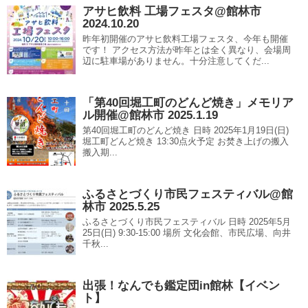
アサヒ飲料 工場フェスタ@館林市
2024.10.20
昨年初開催のアサヒ飲料工場フェスタ、今年も開催
です！ アクセス方法が昨年とは全く異なり、会場周
辺に駐車場がありません。十分注意してくだ...
「第40回堀工町のどんど焼き」メモリア
ル開催@館林市 2025.1.19
第40回堀工町のどんど焼き 日時 2025年1月19日(日)
堀工町どんど焼き 13:30点火予定 お焚き上げの搬入
搬入期...
ふるさとづくり市民フェスティバル@館
林市 2025.5.25
ふるさとづくり市民フェスティバル 日時 2025年5月
25日(日) 9:30-15:00 場所 文化会館、市民広場、向井
千秋...
出張！なんでも鑑定団in館林【イベン
ト】