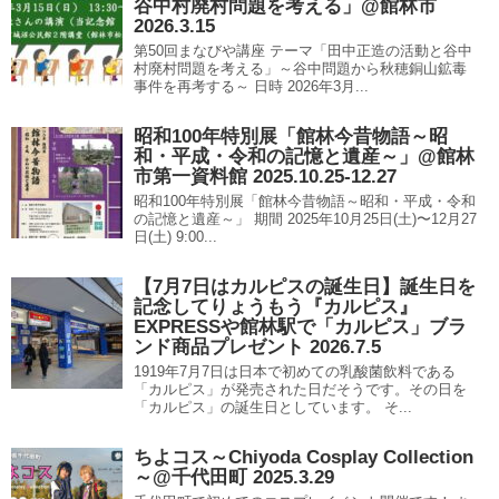
谷中村廃村問題を考える」@館林市
2026.3.15
第50回まなびや講座 テーマ「田中正造の活動と谷中
村廃村問題を考える」～谷中問題から秋穂銅山鉱毒
事件を再考する～ 日時 2026年3月...
昭和100年特別展「館林今昔物語～昭
和・平成・令和の記憶と遺産～」@館林
市第一資料館 2025.10.25-12.27
昭和100年特別展「館林今昔物語～昭和・平成・令和
の記憶と遺産～」 期間 2025年10月25日(土)〜12月27
日(土) 9:00...
【7月7日はカルピスの誕生日】誕生日を
記念してりょうもう『カルピス』
EXPRESSや館林駅で「カルピス」ブラ
ンド商品プレゼント 2026.7.5
1919年7月7日は日本で初めての乳酸菌飲料である
「カルピス」が発売された日だそうです。その日を
「カルピス」の誕生日としています。 そ...
ちよコス～Chiyoda Cosplay Collection
～@千代田町 2025.3.29