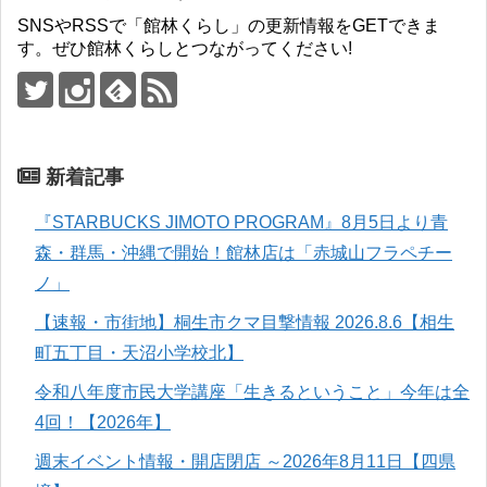
SNSやRSSで「館林くらし」の更新情報をGETできま
す。ぜひ館林くらしとつながってください!
新着記事
『STARBUCKS JIMOTO PROGRAM』8月5日より青
森・群馬・沖縄で開始！館林店は「赤城山フラペチー
ノ」
【速報・市街地】桐生市クマ目撃情報 2026.8.6【相生
町五丁目・天沼小学校北】
令和八年度市民大学講座「生きるということ」今年は全
4回！【2026年】
週末イベント情報・開店閉店 ～2026年8月11日【四県