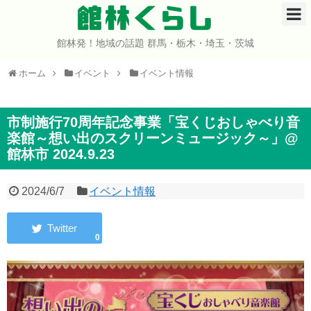
館林くらし
館林発！地域の話題 群馬・栃木・埼玉・茨城
ホーム
ホーム
イベント
イベント情報
開店・閉店
イベント
市制施行70周年記念事業「宝くじおしゃべり音
楽館～想い出のスクリーンミュージック～」@
館林市 2024.9.23
グルメ
ショップ
2024/6/7
イベント情報
まとめ
0
コミュニティ
宇宙よりも遠い場所