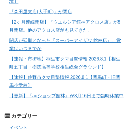
境】
『森田屋支店(大手町)』が閉店
【2ヶ月連続閉店】『ウエルシア館林アクロス店』が8
月閉店。他のアクロス店舗も見てきた。
閉店が延期となった『スーパーアイザワ 館林店』、営
業はいつまでか
【速報・市街地】桐生市クマ目撃情報 2026.8.1【相生
町五丁目・樹徳高等学校相生総合グラウンド】
【速報】佐野市クマ目撃情報 2026.8.1【閑馬町・旧閑
馬小学校】
【更新】『auショップ館林』が8月16日まで臨時休業中
カテゴリー
イベント