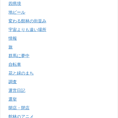
四県境
地ビール
変わる館林の街並み
宇宙よりも遠い場所
情報
旅
群馬に夢中
自転車
花と緑のまち
調査
運営日記
選挙
開店・閉店
館林のアニメ