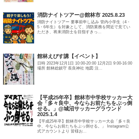
消防ナイトツアー@館林市 2025.8.23
消防ナイトツアー 要事前申し込み 管内小学生（4・
5・6年生）を対象として、消防業務を間近で見てい
ただき、将来消防士を目指すきっ...
館林えびす講【イベント】
日時 2023年12月1日 10:00-20:00 12月2日 9:00-16:00
場所 館林総鎮守 長良神社 地図 注...
【平成25年卒】館林市中学校サッカー大
会「多々良中、今ならお前たちをぶっ倒
せる。」@城沼サッカーグラウンド
2025.1.4
【平成25年卒】館林市中学校サッカー大会「多々良
中、今ならお前たちをぶっ倒せる。」 Instagram公
式アカウントより 皆様お...