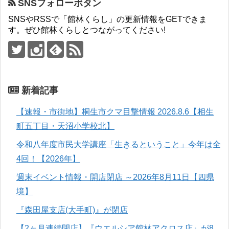
SNSフォローボタン
SNSやRSSで「館林くらし」の更新情報をGETできま
す。ぜひ館林くらしとつながってください!
新着記事
【速報・市街地】桐生市クマ目撃情報 2026.8.6【相生
町五丁目・天沼小学校北】
令和八年度市民大学講座「生きるということ」今年は全
4回！【2026年】
週末イベント情報・開店閉店 ～2026年8月11日【四県
境】
『森田屋支店(大手町)』が閉店
【2ヶ月連続閉店】『ウエルシア館林アクロス店』が8