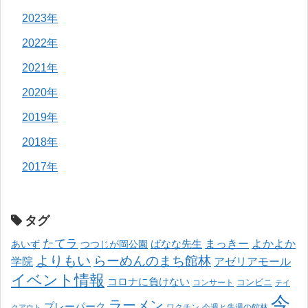
2023年
2022年
2021年
2020年
2019年
2018年
2017年
タグ
たてラ
まっきー
ばなな先生
よかよか
あいず
つつじが岡公園
よりもい
らーめんのまち館林
学院
アゼリアモール
イベント情報
コロナに負けない
コンサート
コンビニ
テイ
今
ラーメン
プレーパーク
ワクチン
今週と先週の館林
クアウト