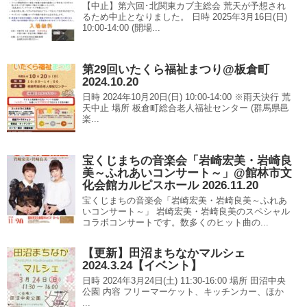
【中止】第六回･北関東カブ主総会 荒天が予想され
るため中止となりました。 日時 2025年3月16日(日)
10:00-14:00 (開場...
第29回いたくら福祉まつり@板倉町
2024.10.20
日時 2024年10月20日(日) 10:00-14:00 ※雨天決行 荒
天中止 場所 板倉町総合老人福祉センター (群馬県邑
楽...
宝くじまちの音楽会「岩崎宏美・岩崎良
美～ふれあいコンサート～」@館林市文
化会館カルピスホール 2026.11.20
宝くじまちの音楽会「岩崎宏美・岩崎良美～ふれあ
いコンサート～」 岩崎宏美・岩崎良美のスペシャル
コラボコンサートです。数多くのヒット曲の...
【更新】田沼まちなかマルシェ
2024.3.24【イベント】
日時 2024年3月24日(土) 11:30-16:00 場所 田沼中央
公園 内容 フリーマーケット、キッチンカー、ほか
...