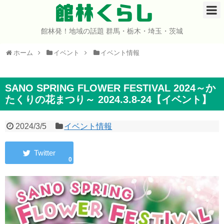
館林くらし
館林発！地域の話題 群馬・栃木・埼玉・茨城
ホーム
ホーム
イベント
イベント情報
開店・閉店
イベント
SANO SPRING FLOWER FESTIVAL 2024～か
たくりの花まつり～ 2024.3.8-24【イベント】
グルメ
2024/3/5
イベント情報
ショップ
0
まとめ
コミュニティ
宇宙よりも遠い場所