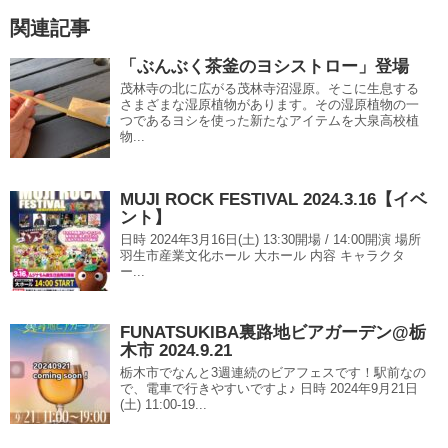
関連記事
「ぶんぶく茶釜のヨシストロー」登場
茂林寺の北に広がる茂林寺沼湿原。そこに生息する
さまざまな湿原植物があります。その湿原植物の一
つであるヨシを使った新たなアイテムを大泉高校植
物...
MUJI ROCK FESTIVAL 2024.3.16【イベ
ント】
日時 2024年3月16日(土) 13:30開場 / 14:00開演 場所
羽生市産業文化ホール 大ホール 内容 キャラクタ
ー...
FUNATSUKIBA裏路地ビアガーデン@栃
木市 2024.9.21
栃木市でなんと3週連続のビアフェスです！駅前なの
で、電車で行きやすいですよ♪ 日時 2024年9月21日
(土) 11:00-19...