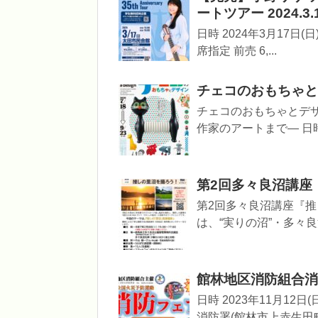
ートツアー 2024.
日時 2024年3月17日(日
席指定 前売 6,...
チェコのおもちゃとデザ
チェコのおもちゃとデ
作家のアートまで― 日時 2
第2回多々良沼講座『
第2回多々良沼講座『推
は、“実りの沼”・多々
館林地区消防組合消
日時 2023年11月12日
消防署(館林市上赤生田町40