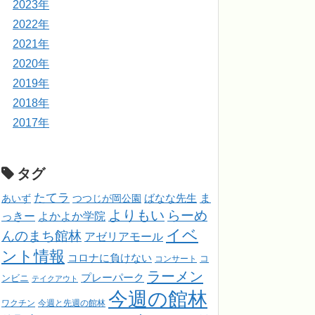
2023年
2022年
2021年
2020年
2019年
2018年
2017年
タグ
たてラ
ま
ばなな先生
あいず
つつじが岡公園
よりもい
らーめ
っきー
よかよか学院
イベ
んのまち館林
アゼリアモール
ント情報
コロナに負けない
コンサート
コ
ラーメン
プレーパーク
ンビニ
テイクアウト
今週の館林
ワクチン
今週と先週の館林