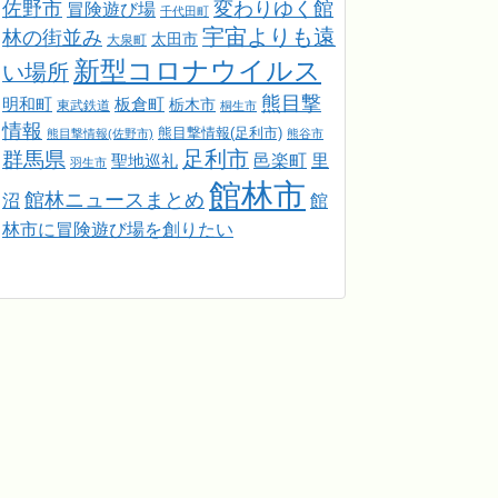
佐野市
変わりゆく館
冒険遊び場
千代田町
宇宙よりも遠
林の街並み
太田市
大泉町
新型コロナウイルス
い場所
熊目撃
明和町
板倉町
栃木市
東武鉄道
桐生市
情報
熊目撃情報(足利市)
熊目撃情報(佐野市)
熊谷市
足利市
群馬県
邑楽町
里
聖地巡礼
羽生市
館林市
館林ニュースまとめ
館
沼
林市に冒険遊び場を創りたい