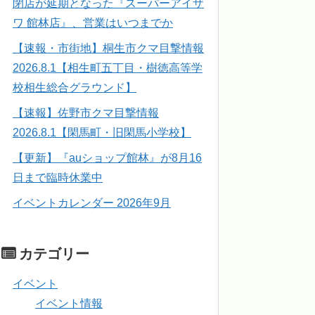
閉店が延期となった『スーパーアイザ
ワ 館林店』、営業はいつまでか
【速報・市街地】桐生市クマ目撃情報
2026.8.1【相生町五丁目・樹徳高等学
校相生総合グラウンド】
【速報】佐野市クマ目撃情報
2026.8.1【閑馬町・旧閑馬小学校】
【更新】『auショップ館林』が8月16
日まで臨時休業中
イベントカレンダー 2026年9月
カテゴリー
イベント
イベント情報