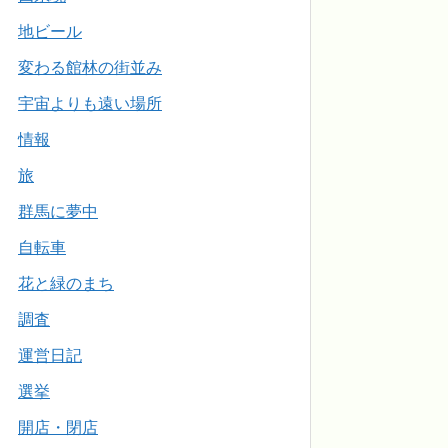
地ビール
変わる館林の街並み
宇宙よりも遠い場所
情報
旅
群馬に夢中
自転車
花と緑のまち
調査
運営日記
選挙
開店・閉店