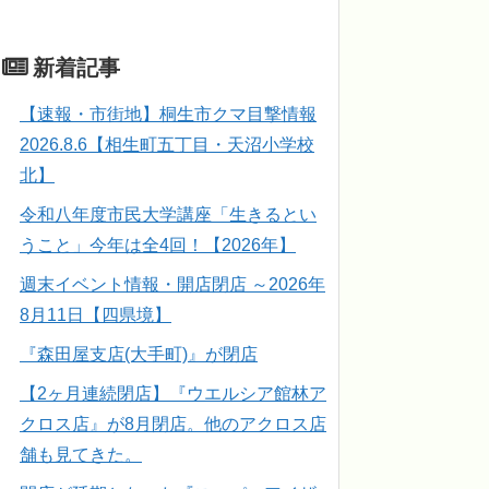
新着記事
【速報・市街地】桐生市クマ目撃情報
2026.8.6【相生町五丁目・天沼小学校
北】
令和八年度市民大学講座「生きるとい
うこと」今年は全4回！【2026年】
週末イベント情報・開店閉店 ～2026年
8月11日【四県境】
『森田屋支店(大手町)』が閉店
【2ヶ月連続閉店】『ウエルシア館林ア
クロス店』が8月閉店。他のアクロス店
舗も見てきた。