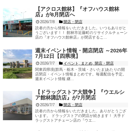
【アクロス館林】『オフハウス館林
店』が8月閉店へ
2026/7/8
開店・閉店
読者の方から情報をいただきました。いつもありがと
うございます！！ 館林市近藤町のリサイクルチェーン
店の『オフハウス館林店』が閉店するこ...
週末イベント情報・開店閉店 ～2026年
7月12日【四県境】
2026/7/7
イベント
,
まとめ
,
開店・閉店
関東四県境(群馬・栃木・茨城・さいたま)あたりの開
店閉店・イベント情報まとめです。毎週配信を予定。
週末イベント情報 継...
【ドラッグストア大競争】『ウエルシ
ア館林諏訪店』が7月閉店
2026/7/7
開店・閉店
読者の方から情報をいただきました。ありがとうござ
います。 ドラッグストアの閉店が続きます！ 大手ド
ラッグストアチェーン店の『ウエ...