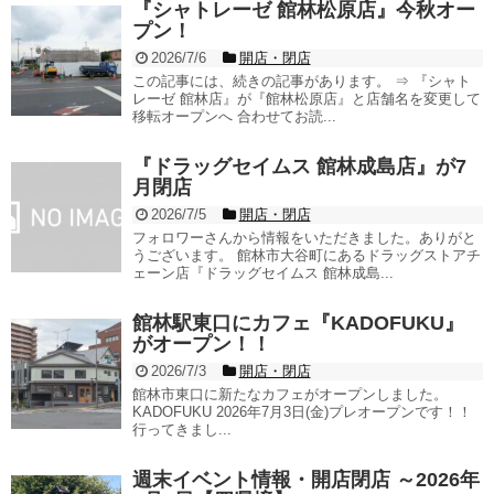
『シャトレーゼ 館林松原店』今秋オー
プン！
2026/7/6
開店・閉店
この記事には、続きの記事があります。 ⇒ 『シャト
レーゼ 館林店』が『館林松原店』と店舗名を変更して
移転オープンへ 合わせてお読...
『ドラッグセイムス 館林成島店』が7
月閉店
2026/7/5
開店・閉店
フォロワーさんから情報をいただきました。ありがと
うございます。 館林市大谷町にあるドラッグストアチ
ェーン店『ドラッグセイムス 館林成島...
館林駅東口にカフェ『KADOFUKU』
がオープン！！
2026/7/3
開店・閉店
館林市東口に新たなカフェがオープンしました。
KADOFUKU 2026年7月3日(金)プレオープンです！！
行ってきまし...
週末イベント情報・開店閉店 ～2026年