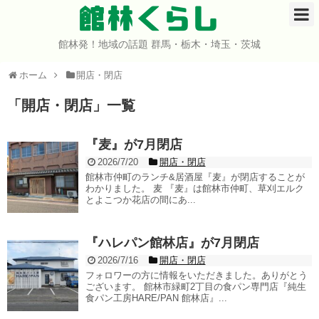
館林くらし
館林発！地域の話題 群馬・栃木・埼玉・茨城
ホーム
ホーム
開店・閉店
開店・閉店
「
開店・閉店
」
一覧
イベント
『麦』が7月閉店
グルメ
2026/7/20
開店・閉店
館林市仲町のランチ&居酒屋『麦』が閉店することが
わかりました。 麦 『麦』は館林市仲町、草刈エルク
ショップ
とよこつか花店の間にあ...
まとめ
『ハレパン館林店』が7月閉店
2026/7/16
開店・閉店
コミュニティ
フォロワーの方に情報をいただきました。ありがとう
ございます。 館林市緑町2丁目の食パン専門店『純生
食パン工房HARE/PAN 館林店』...
宇宙よりも遠い場所