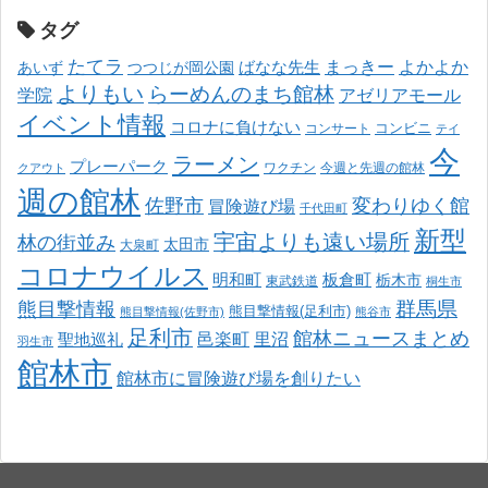
タグ
たてラ
まっきー
ばなな先生
よかよか
あいず
つつじが岡公園
よりもい
らーめんのまち館林
学院
アゼリアモール
イベント情報
コロナに負けない
コンサート
コンビニ
テイ
今
ラーメン
プレーパーク
ワクチン
今週と先週の館林
クアウト
週の館林
佐野市
変わりゆく館
冒険遊び場
千代田町
新型
宇宙よりも遠い場所
林の街並み
太田市
大泉町
コロナウイルス
明和町
板倉町
栃木市
東武鉄道
桐生市
熊目撃情報
群馬県
熊目撃情報(足利市)
熊目撃情報(佐野市)
熊谷市
足利市
館林ニュースまとめ
邑楽町
里沼
聖地巡礼
羽生市
館林市
館林市に冒険遊び場を創りたい