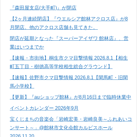
『森田屋支店(大手町)』が閉店
【2ヶ月連続閉店】『ウエルシア館林アクロス店』が8
月閉店。他のアクロス店舗も見てきた。
閉店が延期となった『スーパーアイザワ 館林店』、営
業はいつまでか
【速報・市街地】桐生市クマ目撃情報 2026.8.1【相生
町五丁目・樹徳高等学校相生総合グラウンド】
【速報】佐野市クマ目撃情報 2026.8.1【閑馬町・旧閑
馬小学校】
【更新】『auショップ館林』が8月16日まで臨時休業中
イベントカレンダー 2026年9月
宝くじまちの音楽会「岩崎宏美・岩崎良美～ふれあいコ
ンサート～」@館林市文化会館カルピスホール
2026.11.20