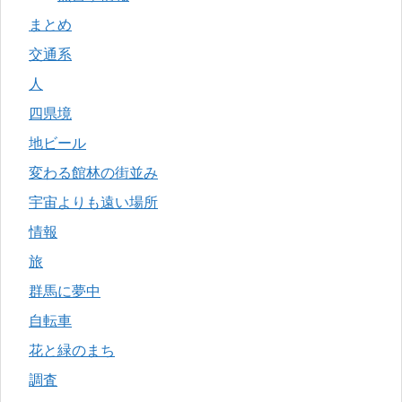
まとめ
交通系
人
四県境
地ビール
変わる館林の街並み
宇宙よりも遠い場所
情報
旅
群馬に夢中
自転車
花と緑のまち
調査