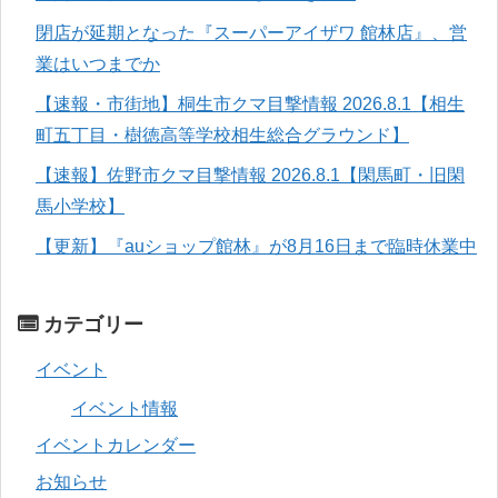
閉店が延期となった『スーパーアイザワ 館林店』、営
業はいつまでか
【速報・市街地】桐生市クマ目撃情報 2026.8.1【相生
町五丁目・樹徳高等学校相生総合グラウンド】
【速報】佐野市クマ目撃情報 2026.8.1【閑馬町・旧閑
馬小学校】
【更新】『auショップ館林』が8月16日まで臨時休業中
カテゴリー
イベント
イベント情報
イベントカレンダー
お知らせ