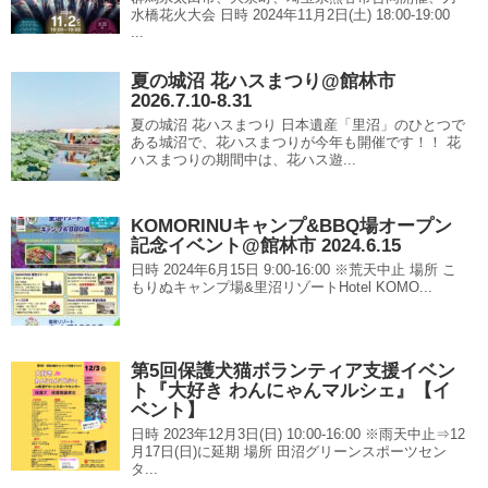
水橋花火大会 日時 2024年11月2日(土) 18:00-19:00
...
夏の城沼 花ハスまつり@館林市
2026.7.10-8.31
夏の城沼 花ハスまつり 日本遺産「里沼」のひとつで
ある城沼で、花ハスまつりが今年も開催です！！ 花
ハスまつりの期間中は、花ハス遊...
KOMORINUキャンプ&BBQ場オープン
記念イベント@館林市 2024.6.15
日時 2024年6月15日 9:00-16:00 ※荒天中止 場所 こ
もりぬキャンプ場&里沼リゾートHotel KOMO...
第5回保護犬猫ボランティア支援イベン
ト『大好き わんにゃんマルシェ』【イ
ベント】
日時 2023年12月3日(日) 10:00-16:00 ※雨天中止⇒12
月17日(日)に延期 場所 田沼グリーンスポーツセン
タ...