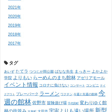
2021年
2020年
2019年
2018年
2017年
タグ
たてラ
まっきー
ばなな先生
よかよか
あいず
つつじが岡公園
よりもい
らーめんのまち館林
学院
アゼリアモール
イベント情報
コロナに負けない
コンサート
コンビニ
テイ
今
ラーメン
プレーパーク
ワクチン
今週と先週の館林
クアウト
週の館林
佐野市
変わりゆく館
冒険遊び場
千代田町
新型
宇宙よりも遠い場所
林の街並み
太田市
大泉町