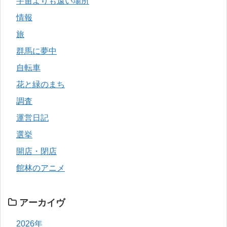
宇宙よりも遠い場所
情報
旅
群馬に夢中
自転車
花と緑のまち
調査
運営日記
選挙
開店・閉店
館林のアニメ
アーカイヴ
2026年