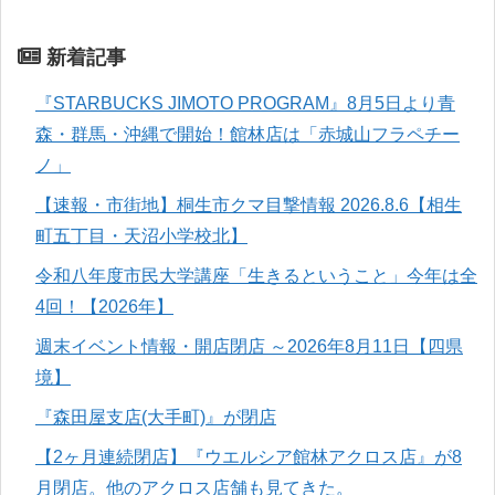
新着記事
『STARBUCKS JIMOTO PROGRAM』8月5日より青
森・群馬・沖縄で開始！館林店は「赤城山フラペチー
ノ」
【速報・市街地】桐生市クマ目撃情報 2026.8.6【相生
町五丁目・天沼小学校北】
令和八年度市民大学講座「生きるということ」今年は全
4回！【2026年】
週末イベント情報・開店閉店 ～2026年8月11日【四県
境】
『森田屋支店(大手町)』が閉店
【2ヶ月連続閉店】『ウエルシア館林アクロス店』が8
月閉店。他のアクロス店舗も見てきた。