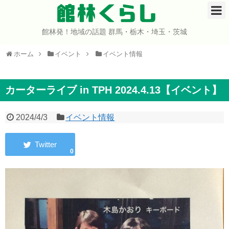
館林くらし
館林発！地域の話題 群馬・栃木・埼玉・茨城
ホーム
ホーム
イベント
イベント情報
開店・閉店
イベント
カーターライブ in TPH 2024.4.13【イベント】
グルメ
2024/4/3
イベント情報
ショップ
0
まとめ
コミュニティ
宇宙よりも遠い場所